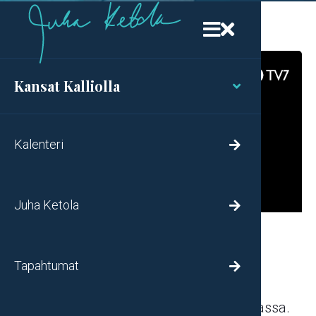


Kansat Kalliolla

Kalenteri

Juha Ketola

Haastateltavana Jarkko
Ketola
Tapahtumat

Nuorisopastori Thunder Bayssa, Kanadassa.