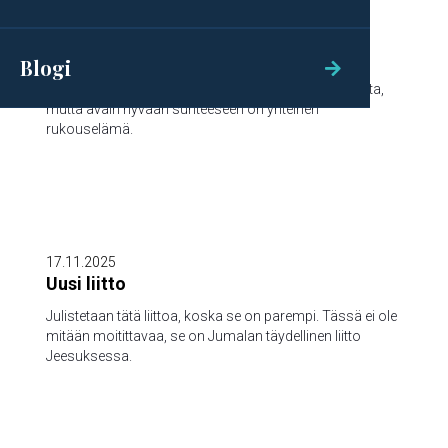
1.12.2025
Tärkein ihmissuhde
Blogi

Miehen ja vaimon suhde on tärkein. Siinä on haasteita,
mutta avain hyvään suhteeseen on yhteinen
rukouselämä.

17.11.2025
Uusi liitto
Julistetaan tätä liittoa, koska se on parempi. Tässä ei ole
mitään moitittavaa, se on Jumalan täydellinen liitto
Jeesuksessa.
