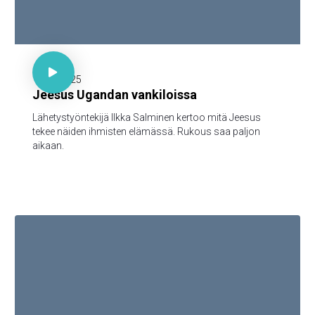

30 minuuttia

15.12.2025
Jeesus Ugandan vankiloissa
Lähetystyöntekijä Ilkka Salminen kertoo mitä Jeesus
tekee näiden ihmisten elämässä. Rukous saa paljon
aikaan.