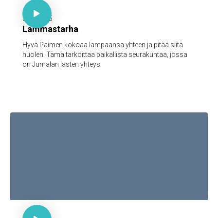

3.11.2025
Lammastarha
Hyvä Paimen kokoaa lampaansa yhteen ja pitää siitä
huolen. Tämä tarkoittaa paikallista seurakuntaa, jossa
on Jumalan lasten yhteys.

30 minuuttia