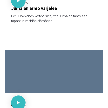

20.10.2025
Jumalan armo varjelee
Eetu Hokkanen kertoo siitä, että Jumalan tahto saa
tapahtua meidän elämässä.

30 minuuttia

6.10.2025