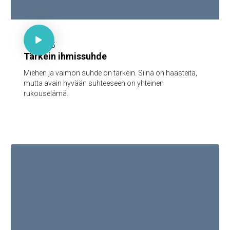

30 minuuttia

1.12.2025
Tärkein ihmissuhde
Miehen ja vaimon suhde on tärkein. Siinä on haasteita,
mutta avain hyvään suhteeseen on yhteinen
rukouselämä.