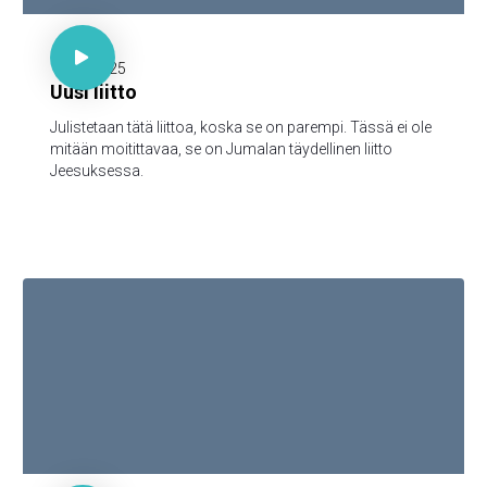

30 minuuttia

17.11.2025
Uusi liitto
Julistetaan tätä liittoa, koska se on parempi. Tässä ei ole
mitään moitittavaa, se on Jumalan täydellinen liitto
Jeesuksessa.

30 minuuttia