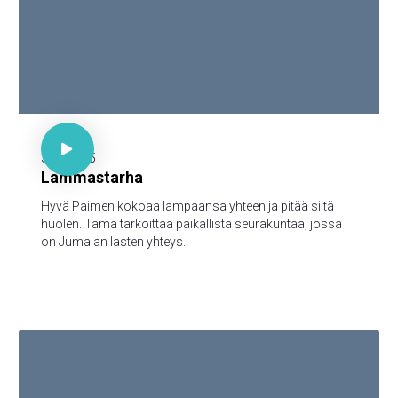

30 minuuttia

3.11.2025
Lammastarha
Hyvä Paimen kokoaa lampaansa yhteen ja pitää siitä
huolen. Tämä tarkoittaa paikallista seurakuntaa, jossa
on Jumalan lasten yhteys.