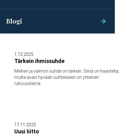
Lähetystyöntekijä Ilkka Salminen kertoo mitä Jeesus
tekee näiden ihmisten elämässä. Rukous saa paljon
aikaan.
Blogi


1.12.2025
Tärkein ihmissuhde
Miehen ja vaimon suhde on tärkein. Siinä on haasteita,
mutta avain hyvään suhteeseen on yhteinen
rukouselämä.

17.11.2025
Uusi liitto