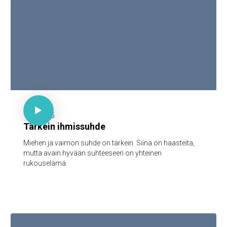

30 minuuttia

1.12.2025
Tärkein ihmissuhde
Miehen ja vaimon suhde on tärkein. Siinä on haasteita,
mutta avain hyvään suhteeseen on yhteinen
rukouselämä.