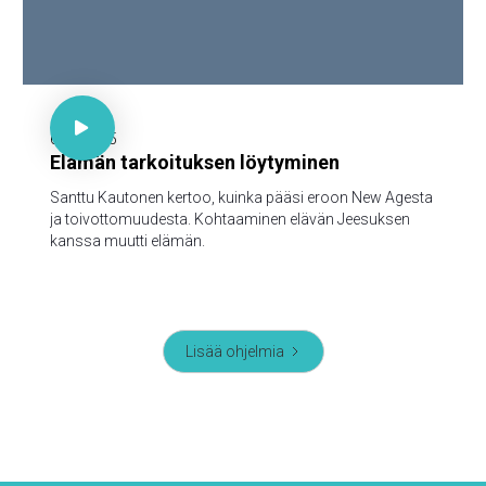

30 minuuttia

6.10.2025
Elämän tarkoituksen löytyminen
Santtu Kautonen kertoo, kuinka pääsi eroon New Agesta
ja toivottomuudesta. Kohtaaminen elävän Jeesuksen
kanssa muutti elämän.
Lisää ohjelmia