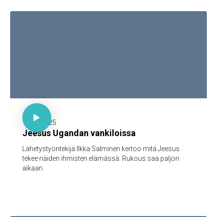

30 minuuttia

15.12.2025
Jeesus Ugandan vankiloissa
Lähetystyöntekijä Ilkka Salminen kertoo mitä Jeesus
tekee näiden ihmisten elämässä. Rukous saa paljon
aikaan.