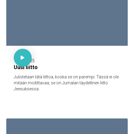

30 minuuttia

17.11.2025
Uusi liitto
Julistetaan tätä liittoa, koska se on parempi. Tässä ei ole
mitään moitittavaa, se on Jumalan täydellinen liitto
Jeesuksessa.