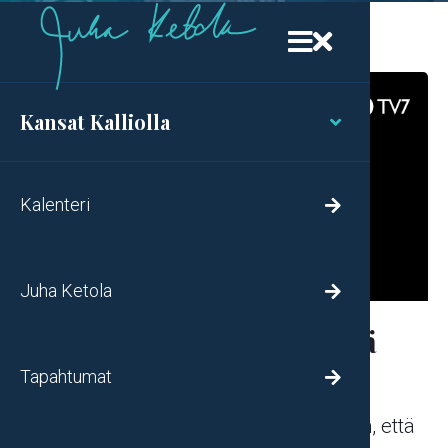


Kansat Kalliolla

Kalenteri

Juha Ketola

Kun Jeesus lähestyy meitä
Tapahtumat

Jeesus aina lähestyy sijaiskuolemansa
kautta. Hän aina tulee luoksemme siten, että