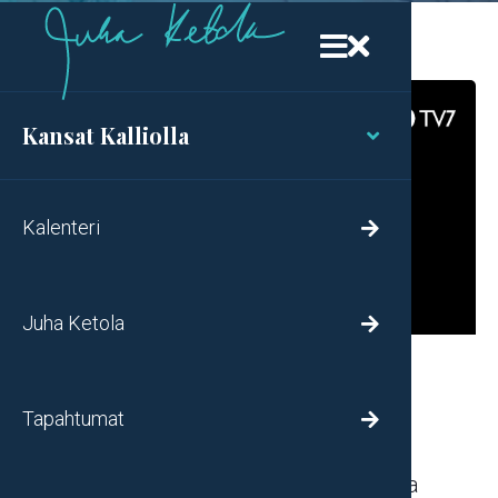


Kansat Kalliolla

Kalenteri

Juha Ketola

Lehtimajanjuhla ja sen
merkitys nyt
Tapahtumat

Ohjelma sinulle, joka kaipaat Jumalaa ja