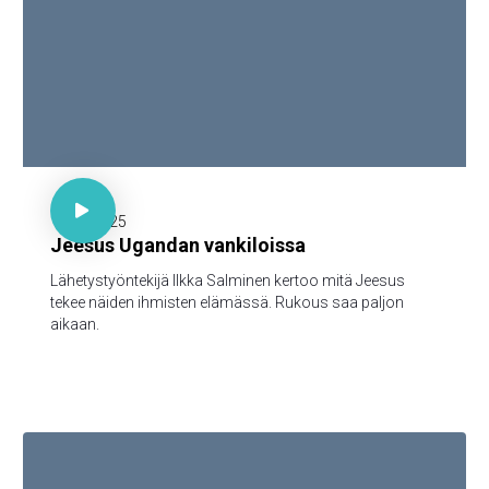

30 minuuttia

15.12.2025
Jeesus Ugandan vankiloissa
Lähetystyöntekijä Ilkka Salminen kertoo mitä Jeesus
tekee näiden ihmisten elämässä. Rukous saa paljon
aikaan.