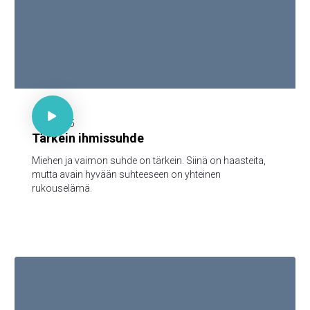

30 minuuttia

1.12.2025
Tärkein ihmissuhde
Miehen ja vaimon suhde on tärkein. Siinä on haasteita,
mutta avain hyvään suhteeseen on yhteinen
rukouselämä.