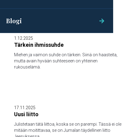

Blogi

1.12.2025
Tärkein ihmissuhde
Miehen ja vaimon suhde on tärkein. Siinä on haasteita,
mutta avain hyvään suhteeseen on yhteinen
rukouselämä.

17.11.2025
Uusi liitto
Julistetaan tätä liittoa, koska se on parempi. Tässä ei ole
mitään moitittavaa, se on Jumalan täydellinen liitto
Jeesuksessa.