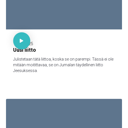

30 minuuttia

17.11.2025
Uusi liitto
Julistetaan tätä liittoa, koska se on parempi. Tässä ei ole
mitään moitittavaa, se on Jumalan täydellinen liitto
Jeesuksessa.