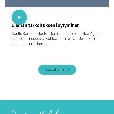

30 minuuttia

6.10.2025
Elämän tarkoituksen löytyminen
Santtu Kautonen kertoo, kuinka pääsi eroon New Agesta
ja toivottomuudesta. Kohtaaminen elävän Jeesuksen
kanssa muutti elämän.
Lisää ohjelmia