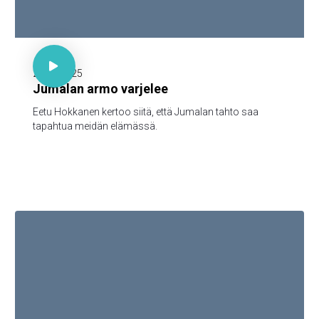

30 minuuttia

20.10.2025
Jumalan armo varjelee
Eetu Hokkanen kertoo siitä, että Jumalan tahto saa
tapahtua meidän elämässä.