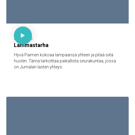

30 minuuttia

3.11.2025
Lammastarha
Hyvä Paimen kokoaa lampaansa yhteen ja pitää siitä
huolen. Tämä tarkoittaa paikallista seurakuntaa, jossa
on Jumalan lasten yhteys.