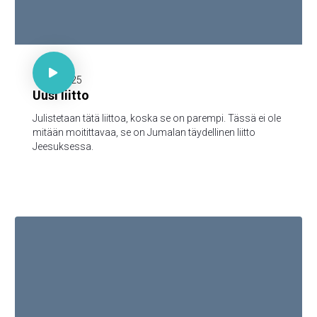

30 minuuttia

17.11.2025
Uusi liitto
Julistetaan tätä liittoa, koska se on parempi. Tässä ei ole
mitään moitittavaa, se on Jumalan täydellinen liitto
Jeesuksessa.