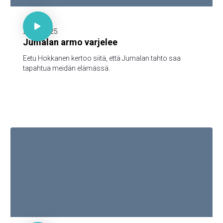

30 minuuttia

20.10.2025
Jumalan armo varjelee
Eetu Hokkanen kertoo siitä, että Jumalan tahto saa
tapahtua meidän elämässä.

30 minuuttia