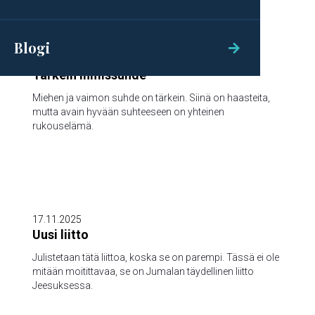

Blogi

1.12.2025
Tärkein ihmissuhde
Miehen ja vaimon suhde on tärkein. Siinä on haasteita,
mutta avain hyvään suhteeseen on yhteinen
rukouselämä.

17.11.2025
Uusi liitto
Julistetaan tätä liittoa, koska se on parempi. Tässä ei ole
mitään moitittavaa, se on Jumalan täydellinen liitto
Jeesuksessa.