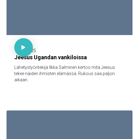

30 minuuttia

15.12.2025
Jeesus Ugandan vankiloissa
Lähetystyöntekijä Ilkka Salminen kertoo mitä Jeesus
tekee näiden ihmisten elämässä. Rukous saa paljon
aikaan.