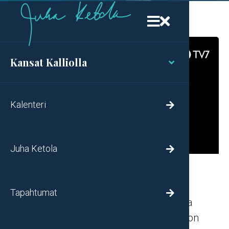


Kansat Kalliolla

Kalenteri

Juha Ketola

Sana herätykseksi
Tapahtumat

Ohjelma sinulle, joka kaipaat Jumalaa ja
haluat löytää tosi ystävän. Juha Ketola on