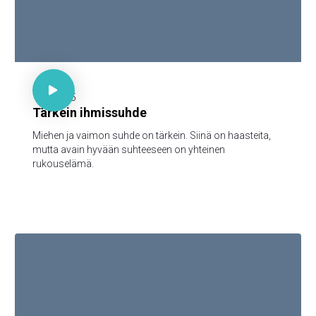

30 minuuttia

1.12.2025
Tärkein ihmissuhde
Miehen ja vaimon suhde on tärkein. Siinä on haasteita,
mutta avain hyvään suhteeseen on yhteinen
rukouselämä.