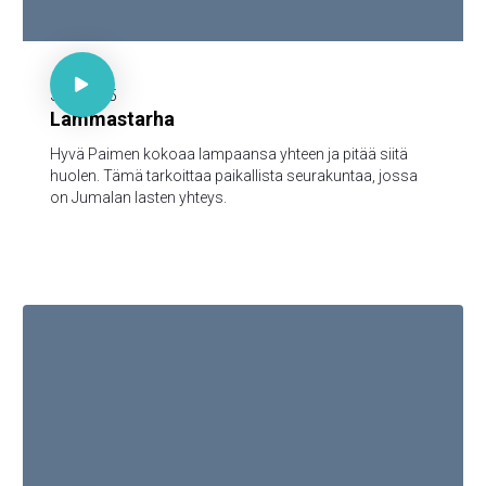

30 minuuttia

3.11.2025
Lammastarha
Hyvä Paimen kokoaa lampaansa yhteen ja pitää siitä
huolen. Tämä tarkoittaa paikallista seurakuntaa, jossa
on Jumalan lasten yhteys.