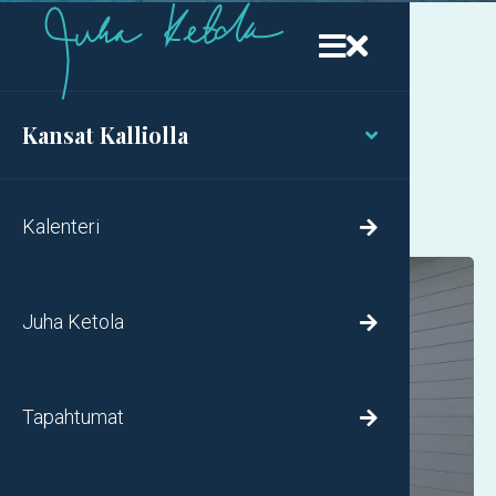


Vapauden Tuuli Ristiltä-
Kansat Kalliolla

kiertue - osa 1
Kalenteri

Juha Ketola

Tapahtumat
