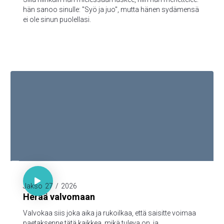
hän sanoo sinulle: "Syö ja juo", mutta hänen sydämensä
ei ole sinun puolellasi.

Luuk. 21:36

Jakso
27
/
2026
Herää valvomaan
Valvokaa siis joka aika ja rukoilkaa, että saisitte voimaa
paetaksenne tätä kaikkea, mikä tuleva on, ja