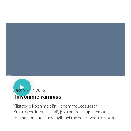

1. Piet. 1:3-5

Jakso
24
/
2026
Toivomme varmuus
Ylistetty olkoon meidän Herramme Jeesuksen
Kristuksen Jumala ja Isä, joka suuren laupeutensa
mukaan on uudestisynnyttänyt meidät elävään toivoon
Jeesuksen Kristuksen kuolleistanousemisen kautta,
turmeltumattomaan ja saastumattomaan ja