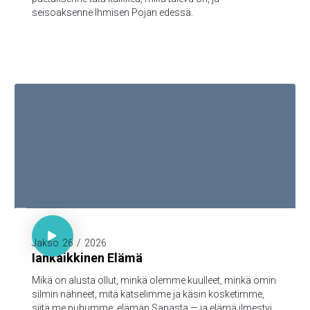
seisoaksenne Ihmisen Pojan edessä.

1. Joh. 1:1-3

Jakso
26
/
2026
Iankaikkinen Elämä
Mikä on alusta ollut, minkä olemme kuulleet, minkä omin
silmin nähneet, mitä katselimme ja käsin kosketimme,
siitä me puhumme: elämän Sanasta — ja elämä ilmestyi,