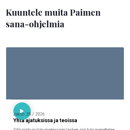
Kuuntele muita Paimen
sana-ohjelmia

Sananl. 23:7

Jakso
28
/
2026
Yhtä ajatuksissa ja teoissa
Sillä niinkuin hän mielessään laskee, niin hän menettelee: