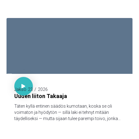
katoamattomaan perintöön, joka taivaissa on
säilytettynä teitä varten, 5jotka Jumalan voimasta uskon
kautta varjellutte pelastukseen, joka on valmis
ilmoitettavaksi viimeisenä aikana.

Hepr. 7:18-19

Jakso
23
/
2026
Uuden liiton Takaaja
Täten kyllä entinen säädös kumotaan, koska se oli
voimaton ja hyödytön — sillä laki ei tehnyt mitään
täydelliseksi — mutta sijaan tulee parempi toivo, jonka
kautta me lähestymme Jumalaa.