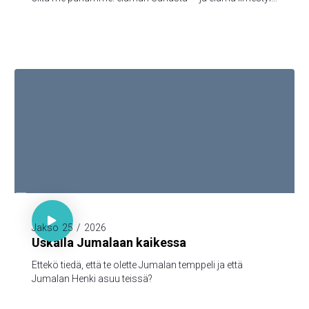
ja me olemme nähneet sen ja todistamme siitä ja
julistamme teille sen iankaikkisen elämän, joka oli Isän
tykönä ja ilmestyi meille — minkä olemme nähneet ja
kuulleet, sen me myös teille julistamme, että teilläkin olisi
yhteys meidän kanssamme; ja meillä on yhteys Isän ja
hänen Poikansa, Jeesuksen Kristuksen, kanssa.

1. Kor. 3:16

Jakso
25
/
2026
Uskalla Jumalaan kaikessa
Ettekö tiedä, että te olette Jumalan temppeli ja että
Jumalan Henki asuu teissä?