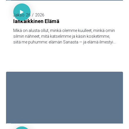

1. Joh. 1:1-3

Jakso
26
/
2026
Iankaikkinen Elämä
Mikä on alusta ollut, minkä olemme kuulleet, minkä omin
silmin nähneet, mitä katselimme ja käsin kosketimme,
siitä me puhumme: elämän Sanasta — ja elämä ilmestyi,
ja me olemme nähneet sen ja todistamme siitä ja
julistamme teille sen iankaikkisen elämän, joka oli Isän
tykönä ja ilmestyi meille — minkä olemme nähneet ja
kuulleet, sen me myös teille julistamme, että teilläkin olisi
yhteys meidän kanssamme; ja meillä on yhteys Isän ja
hänen Poikansa, Jeesuksen Kristuksen, kanssa.

1. Kor. 3:16