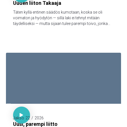
Uuden liiton Takaaja
Täten kyllä entinen säädös kumotaan, koska se oli
voimaton ja hyödytön — sillä laki ei tehnyt mitään
täydelliseksi — mutta sijaan tulee parempi toivo, jonka
kautta me lähestymme Jumalaa.

Luuk. 22:20

Jakso
22
/
2026
Uusi, parempi liitto