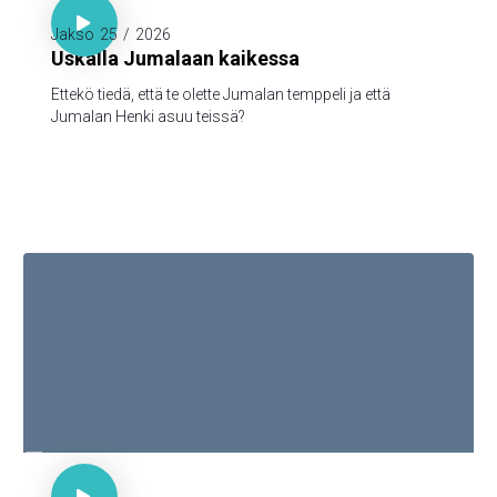

Jakso
25
/
2026
Uskalla Jumalaan kaikessa
Ettekö tiedä, että te olette Jumalan temppeli ja että
Jumalan Henki asuu teissä?

1. Piet. 1:3-5