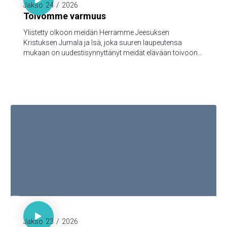

Jakso
24
/
2026
Toivomme varmuus
Ylistetty olkoon meidän Herramme Jeesuksen
Kristuksen Jumala ja Isä, joka suuren laupeutensa
mukaan on uudestisynnyttänyt meidät elävään toivoon
Jeesuksen Kristuksen kuolleistanousemisen kautta,
turmeltumattomaan ja saastumattomaan ja
katoamattomaan perintöön, joka taivaissa on
säilytettynä teitä varten, 5jotka Jumalan voimasta uskon
kautta varjellutte pelastukseen, joka on valmis
ilmoitettavaksi viimeisenä aikana.

Hepr. 7:18-19

Jakso
23
/
2026