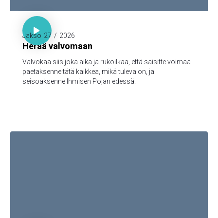

Luuk. 21:36

Jakso
27
/
2026
Herää valvomaan
Valvokaa siis joka aika ja rukoilkaa, että saisitte voimaa
paetaksenne tätä kaikkea, mikä tuleva on, ja
seisoaksenne Ihmisen Pojan edessä.