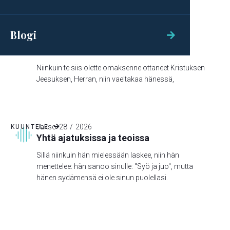
Blogi

Jakso
29
/
2026
KUUNTELE

Lohdutuksen Sana
Niinkuin te siis olette omaksenne ottaneet Kristuksen
Jeesuksen, Herran, niin vaeltakaa hänessä,
Jakso
28
/
2026
KUUNTELE

Yhtä ajatuksissa ja teoissa
Sillä niinkuin hän mielessään laskee, niin hän
menettelee: hän sanoo sinulle: "Syö ja juo", mutta
hänen sydämensä ei ole sinun puolellasi.