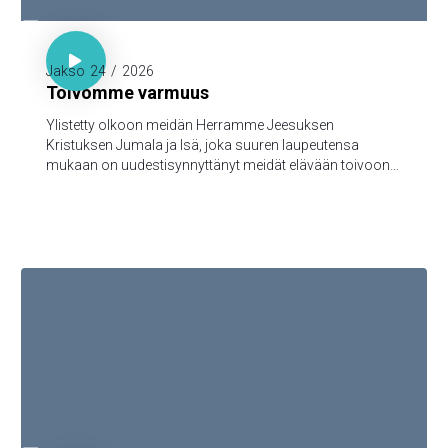

1. Piet. 1:3-5

Jakso
24
/
2026
Toivomme varmuus
Ylistetty olkoon meidän Herramme Jeesuksen
Kristuksen Jumala ja Isä, joka suuren laupeutensa
mukaan on uudestisynnyttänyt meidät elävään toivoon
Jeesuksen Kristuksen kuolleistanousemisen kautta,
turmeltumattomaan ja saastumattomaan ja
katoamattomaan perintöön, joka taivaissa on
säilytettynä teitä varten, 5jotka Jumalan voimasta uskon
kautta varjellutte pelastukseen, joka on valmis
ilmoitettavaksi viimeisenä aikana.