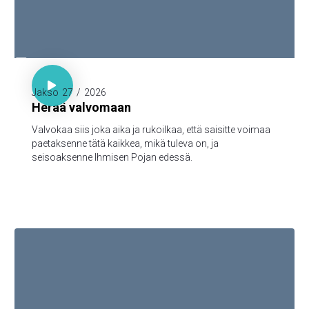

Luuk. 21:36

Jakso
27
/
2026
Herää valvomaan
Valvokaa siis joka aika ja rukoilkaa, että saisitte voimaa
paetaksenne tätä kaikkea, mikä tuleva on, ja
seisoaksenne Ihmisen Pojan edessä.