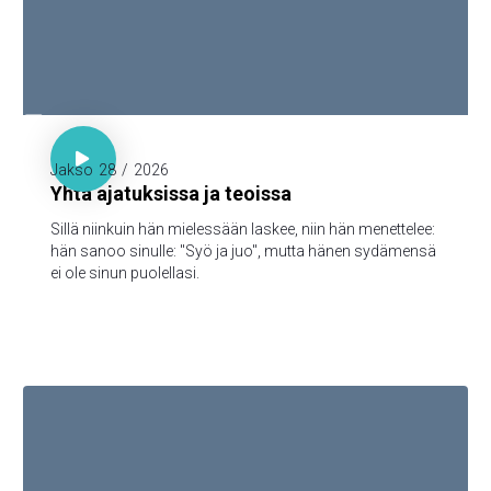

Sananl. 23:7

Jakso
28
/
2026
Yhtä ajatuksissa ja teoissa
Sillä niinkuin hän mielessään laskee, niin hän menettelee:
hän sanoo sinulle: "Syö ja juo", mutta hänen sydämensä
ei ole sinun puolellasi.