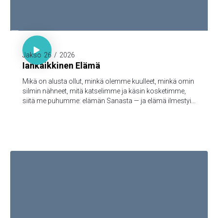

1. Joh. 1:1-3

Jakso
26
/
2026
Iankaikkinen Elämä
Mikä on alusta ollut, minkä olemme kuulleet, minkä omin
silmin nähneet, mitä katselimme ja käsin kosketimme,
siitä me puhumme: elämän Sanasta — ja elämä ilmestyi,
ja me olemme nähneet sen ja todistamme siitä ja
julistamme teille sen iankaikkisen elämän, joka oli Isän
tykönä ja ilmestyi meille — minkä olemme nähneet ja
kuulleet, sen me myös teille julistamme, että teilläkin olisi
yhteys meidän kanssamme; ja meillä on yhteys Isän ja
hänen Poikansa, Jeesuksen Kristuksen, kanssa.