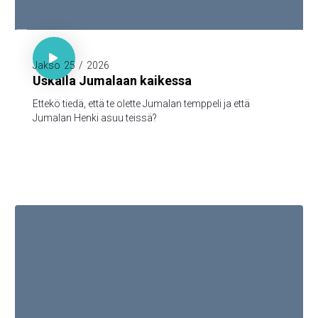

1. Kor. 3:16

Jakso
25
/
2026
Uskalla Jumalaan kaikessa
Ettekö tiedä, että te olette Jumalan temppeli ja että
Jumalan Henki asuu teissä?