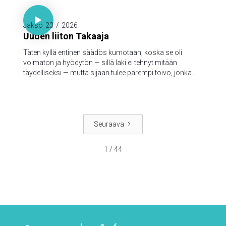

Hepr. 7:18-19

Jakso
23
/
2026
Uuden liiton Takaaja
Täten kyllä entinen säädös kumotaan, koska se oli
voimaton ja hyödytön — sillä laki ei tehnyt mitään
täydelliseksi — mutta sijaan tulee parempi toivo, jonka
kautta me lähestymme Jumalaa.
Seuraava
1 / 44