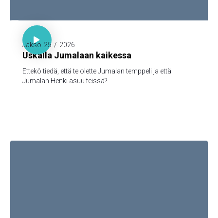

1. Kor. 3:16

Jakso
25
/
2026
Uskalla Jumalaan kaikessa
Ettekö tiedä, että te olette Jumalan temppeli ja että
Jumalan Henki asuu teissä?