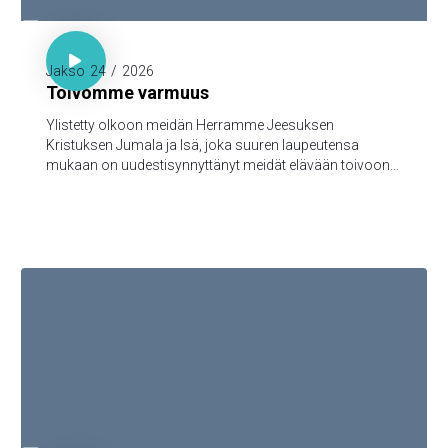

1. Piet. 1:3-5

Jakso
24
/
2026
Toivomme varmuus
Ylistetty olkoon meidän Herramme Jeesuksen
Kristuksen Jumala ja Isä, joka suuren laupeutensa
mukaan on uudestisynnyttänyt meidät elävään toivoon
Jeesuksen Kristuksen kuolleistanousemisen kautta,
turmeltumattomaan ja saastumattomaan ja
katoamattomaan perintöön, joka taivaissa on
säilytettynä teitä varten, 5jotka Jumalan voimasta uskon
kautta varjellutte pelastukseen, joka on valmis
ilmoitettavaksi viimeisenä aikana.