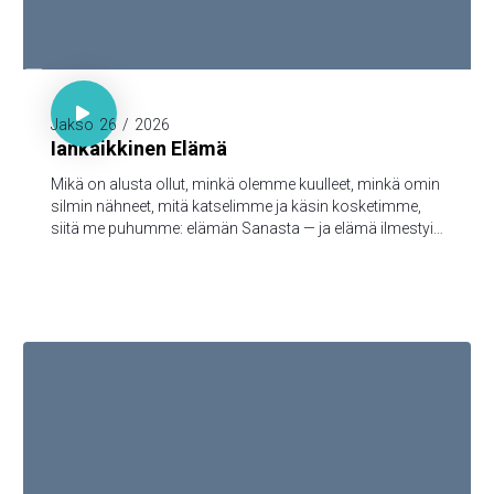

1. Joh. 1:1-3

Jakso
26
/
2026
Iankaikkinen Elämä
Mikä on alusta ollut, minkä olemme kuulleet, minkä omin
silmin nähneet, mitä katselimme ja käsin kosketimme,
siitä me puhumme: elämän Sanasta — ja elämä ilmestyi,
ja me olemme nähneet sen ja todistamme siitä ja
julistamme teille sen iankaikkisen elämän, joka oli Isän
tykönä ja ilmestyi meille — minkä olemme nähneet ja
kuulleet, sen me myös teille julistamme, että teilläkin olisi
yhteys meidän kanssamme; ja meillä on yhteys Isän ja
hänen Poikansa, Jeesuksen Kristuksen, kanssa.