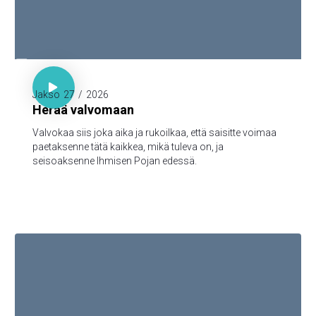

Luuk. 21:36

Jakso
27
/
2026
Herää valvomaan
Valvokaa siis joka aika ja rukoilkaa, että saisitte voimaa
paetaksenne tätä kaikkea, mikä tuleva on, ja
seisoaksenne Ihmisen Pojan edessä.