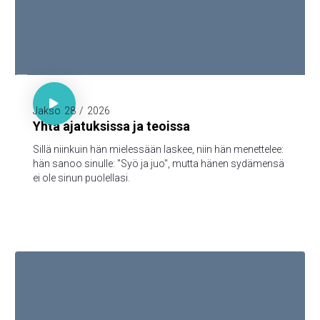

Sananl. 23:7

Jakso
28
/
2026
Yhtä ajatuksissa ja teoissa
Sillä niinkuin hän mielessään laskee, niin hän menettelee:
hän sanoo sinulle: "Syö ja juo", mutta hänen sydämensä
ei ole sinun puolellasi.