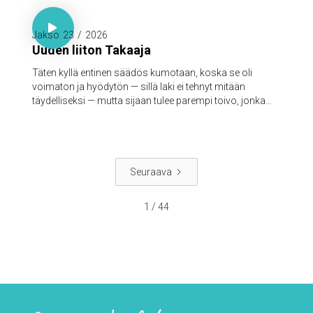

Hepr. 7:18-19

Jakso
23
/
2026
Uuden liiton Takaaja
Täten kyllä entinen säädös kumotaan, koska se oli
voimaton ja hyödytön — sillä laki ei tehnyt mitään
täydelliseksi — mutta sijaan tulee parempi toivo, jonka
kautta me lähestymme Jumalaa.
Seuraava
1 / 44