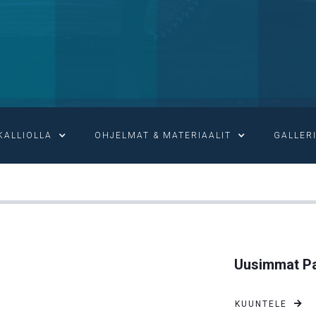
KALLIOLLA
OHJELMAT & MATERIAALIT
GALLER

SOVITUKSEN SANA
Uusimmat Pa
KUUNTELE
