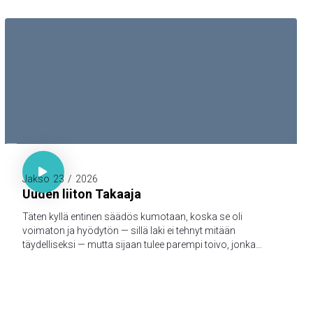
myös teille julistamme, että teilläkin olisi yhteys meidän
kanssamme; ja meillä on yhteys Isän ja hänen Poikansa,
Jeesuksen Kristuksen, kanssa.

Hepr. 7:18-19

Jakso
23
/
2026
Uuden liiton Takaaja
Täten kyllä entinen säädös kumotaan, koska se oli
voimaton ja hyödytön — sillä laki ei tehnyt mitään
täydelliseksi — mutta sijaan tulee parempi toivo, jonka
kautta me lähestymme Jumalaa.