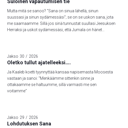
Suloinen vapautumisen tie
Mutta mitä se sanoo? "Sana on sinua lähellä, sinun
suussasi ja sinun sydämessäsi"; se on se uskon sana, jota
me saarnaamme. Sillä jos sinä tunnustat suullasi Jeesuksen
Herraksi ja uskot sydämessäsi, että Jumala on hänet
kuolleista herättänyt, niin sinä pelastut; sillä sydämen uskolla
tullaan vanhurskaaksi ja suun tunnustuksella pelastutaan.
Sanoohan Raamattu: "Ei yksikään, joka häneen uskoo,
joudu häpeään". Tässä ei ole erotusta juutalaisen eikä
Jakso
30
/
2026
kreikkalaisen välillä; sillä yksi ja sama on kaikkien Herra,
Oletko tullut ajatelleeksi….
rikas antaja kaikille, jotka häntä avuksi huutavat. Sillä
Ja Kaaleb koetti tyynnyttää kansaa napisemasta Moosesta
"jokainen, joka huutaa avuksi Herran nimeä, pelastuu". Mutta
vastaan ja sanoi: "Menkäämme sittenkin sinne ja
kuinka he huutavat avuksensa sitä, johon eivät usko? Ja
ottakaamme se haltuumme, sillä varmasti me sen
kuinka he voivat uskoa siihen, josta eivät ole kuulleet? Ja
voitamme"
kuinka he voivat kuulla, ellei ole julistajaa?
Jakso
29
/
2026
Lohdutuksen Sana