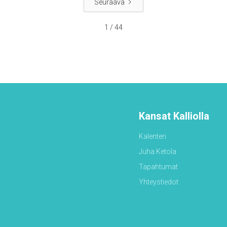
varjellutte pelastukseen, joka on valmis ilmoitettavaksi
Seuraava
viimeisenä aikana.
1 / 44
Kansat Kalliolla
Kalenteri
Juha Ketola
Tapahtumat
Yhteystiedot