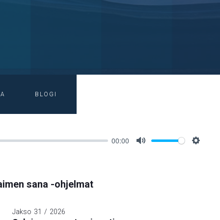
IA
BLOGI
00:00
Mute
Setting
imen sana -ohjelmat
Jakso
31
/
2026