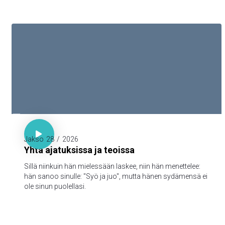

Sananl. 23:7

Jakso
28
/
2026
Yhtä ajatuksissa ja teoissa
Sillä niinkuin hän mielessään laskee, niin hän menettelee:
hän sanoo sinulle: "Syö ja juo", mutta hänen sydämensä ei
ole sinun puolellasi.