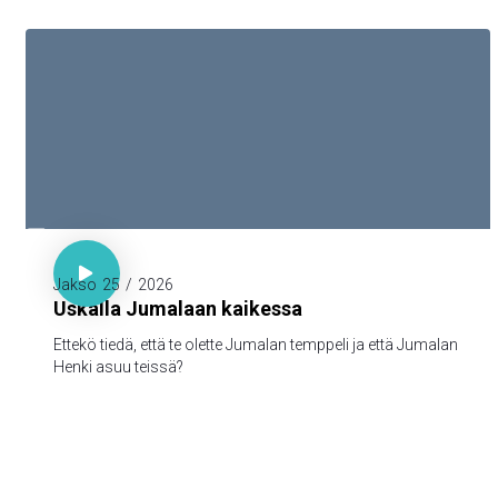

1. Kor. 3:16

Jakso
25
/
2026
Uskalla Jumalaan kaikessa
Ettekö tiedä, että te olette Jumalan temppeli ja että Jumalan
Henki asuu teissä?