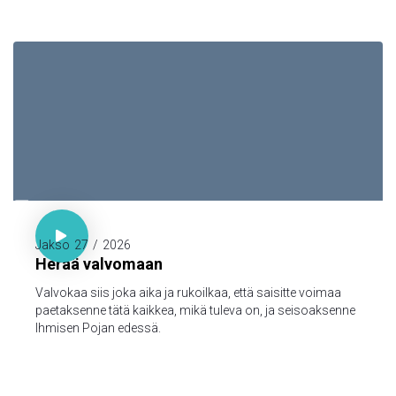

Luuk. 21:36

Jakso
27
/
2026
Herää valvomaan
Valvokaa siis joka aika ja rukoilkaa, että saisitte voimaa
paetaksenne tätä kaikkea, mikä tuleva on, ja seisoaksenne
Ihmisen Pojan edessä.