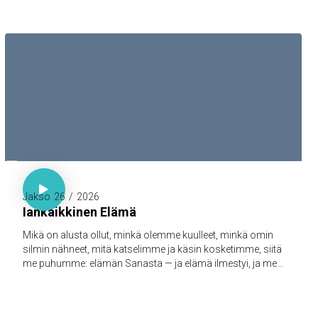

1. Joh. 1:1-3

Jakso
26
/
2026
Iankaikkinen Elämä
Mikä on alusta ollut, minkä olemme kuulleet, minkä omin
silmin nähneet, mitä katselimme ja käsin kosketimme, siitä
me puhumme: elämän Sanasta — ja elämä ilmestyi, ja me
olemme nähneet sen ja todistamme siitä ja julistamme
teille sen iankaikkisen elämän, joka oli Isän tykönä ja
ilmestyi meille — minkä olemme nähneet ja kuulleet, sen me