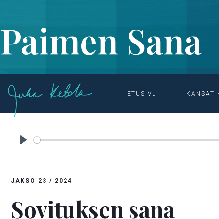
Paimen Sana
ETUSIVU
KANSAT 
ETUSIVU

OHJELMAT & MATERIAALIT

PAIMEN SANA
Play
JAKSO
23
/
2024
Sovituksen sana