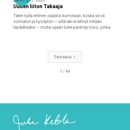
Jakso
23
/
2026
Uuden liiton Takaaja
Täten kyllä entinen säädös kumotaan, koska se oli
voimaton ja hyödytön — sillä laki ei tehnyt mitään
täydelliseksi — mutta sijaan tulee parempi toivo, jonka
kautta me lähestymme Jumalaa.
Seuraava
1 / 44