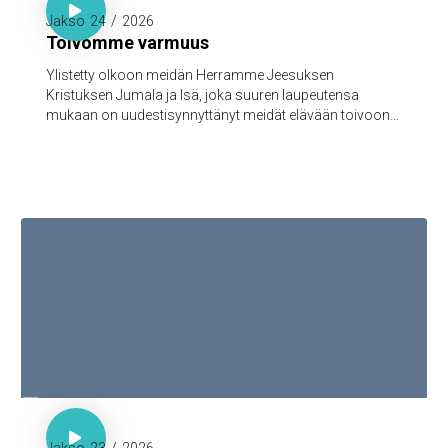

Jakso
24
/
2026
Toivomme varmuus
Ylistetty olkoon meidän Herramme Jeesuksen
Kristuksen Jumala ja Isä, joka suuren laupeutensa
mukaan on uudestisynnyttänyt meidät elävään toivoon
Jeesuksen Kristuksen kuolleistanousemisen kautta,
turmeltumattomaan ja saastumattomaan ja
katoamattomaan perintöön, joka taivaissa on
säilytettynä teitä varten, 5jotka Jumalan voimasta uskon
kautta varjellutte pelastukseen, joka on valmis
ilmoitettavaksi viimeisenä aikana.

Hepr. 7:18-19
