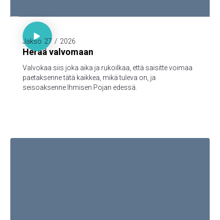

Luuk. 21:36

Jakso
27
/
2026
Herää valvomaan
Valvokaa siis joka aika ja rukoilkaa, että saisitte voimaa
paetaksenne tätä kaikkea, mikä tuleva on, ja
seisoaksenne Ihmisen Pojan edessä.