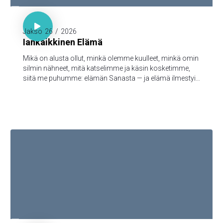

1. Joh. 1:1-3

Jakso
26
/
2026
Iankaikkinen Elämä
Mikä on alusta ollut, minkä olemme kuulleet, minkä omin
silmin nähneet, mitä katselimme ja käsin kosketimme,
siitä me puhumme: elämän Sanasta — ja elämä ilmestyi,
ja me olemme nähneet sen ja todistamme siitä ja
julistamme teille sen iankaikkisen elämän, joka oli Isän
tykönä ja ilmestyi meille — minkä olemme nähneet ja
kuulleet, sen me myös teille julistamme, että teilläkin olisi
yhteys meidän kanssamme; ja meillä on yhteys Isän ja
hänen Poikansa, Jeesuksen Kristuksen, kanssa.