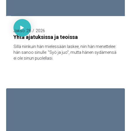

Sananl. 23:7

Jakso
28
/
2026
Yhtä ajatuksissa ja teoissa
Sillä niinkuin hän mielessään laskee, niin hän menettelee:
hän sanoo sinulle: "Syö ja juo", mutta hänen sydämensä
ei ole sinun puolellasi.