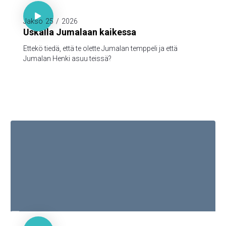

1. Kor. 3:16

Jakso
25
/
2026
Uskalla Jumalaan kaikessa
Ettekö tiedä, että te olette Jumalan temppeli ja että
Jumalan Henki asuu teissä?

1. Piet. 1:3-5