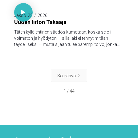

Hepr. 7:18-19

Jakso
23
/
2026
Uuden liiton Takaaja
Täten kyllä entinen säädös kumotaan, koska se oli
voimaton ja hyödytön — sillä laki ei tehnyt mitään
täydelliseksi — mutta sijaan tulee parempi toivo, jonka
kautta me lähestymme Jumalaa.
Seuraava
1 / 44