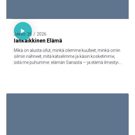

1. Joh. 1:1-3

Jakso
26
/
2026
Iankaikkinen Elämä
Mikä on alusta ollut, minkä olemme kuulleet, minkä omin
silmin nähneet, mitä katselimme ja käsin kosketimme,
siitä me puhumme: elämän Sanasta — ja elämä ilmestyi,
ja me olemme nähneet sen ja todistamme siitä ja
julistamme teille sen iankaikkisen elämän, joka oli Isän
tykönä ja ilmestyi meille — minkä olemme nähneet ja
kuulleet, sen me myös teille julistamme, että teilläkin olisi
yhteys meidän kanssamme; ja meillä on yhteys Isän ja
hänen Poikansa, Jeesuksen Kristuksen, kanssa.