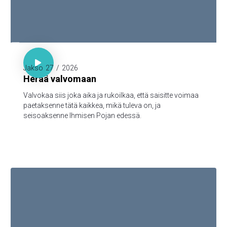

Luuk. 21:36

Jakso
27
/
2026
Herää valvomaan
Valvokaa siis joka aika ja rukoilkaa, että saisitte voimaa
paetaksenne tätä kaikkea, mikä tuleva on, ja
seisoaksenne Ihmisen Pojan edessä.