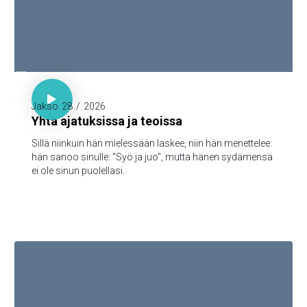

Sananl. 23:7

Jakso
28
/
2026
Yhtä ajatuksissa ja teoissa
Sillä niinkuin hän mielessään laskee, niin hän menettelee:
hän sanoo sinulle: "Syö ja juo", mutta hänen sydämensä
ei ole sinun puolellasi.