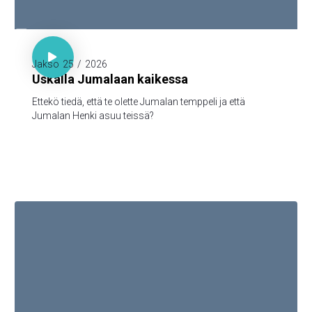

1. Kor. 3:16

Jakso
25
/
2026
Uskalla Jumalaan kaikessa
Ettekö tiedä, että te olette Jumalan temppeli ja että
Jumalan Henki asuu teissä?