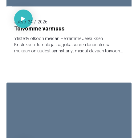

1. Piet. 1:3-5

Jakso
24
/
2026
Toivomme varmuus
Ylistetty olkoon meidän Herramme Jeesuksen
Kristuksen Jumala ja Isä, joka suuren laupeutensa
mukaan on uudestisynnyttänyt meidät elävään toivoon
Jeesuksen Kristuksen kuolleistanousemisen kautta,
turmeltumattomaan ja saastumattomaan ja
katoamattomaan perintöön, joka taivaissa on
säilytettynä teitä varten, 5jotka Jumalan voimasta uskon
kautta varjellutte pelastukseen, joka on valmis
ilmoitettavaksi viimeisenä aikana.