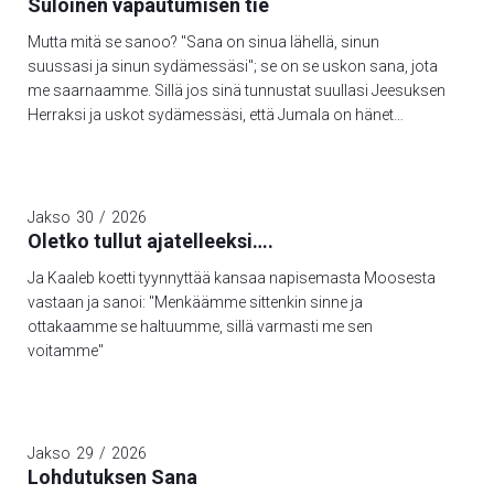
Suloinen vapautumisen tie
Mutta mitä se sanoo? "Sana on sinua lähellä, sinun
suussasi ja sinun sydämessäsi"; se on se uskon sana, jota
me saarnaamme. Sillä jos sinä tunnustat suullasi Jeesuksen
Herraksi ja uskot sydämessäsi, että Jumala on hänet
kuolleista herättänyt, niin sinä pelastut; sillä sydämen uskolla
tullaan vanhurskaaksi ja suun tunnustuksella pelastutaan.
Sanoohan Raamattu: "Ei yksikään, joka häneen uskoo,
joudu häpeään". Tässä ei ole erotusta juutalaisen eikä
Jakso
30
/
2026
kreikkalaisen välillä; sillä yksi ja sama on kaikkien Herra,
Oletko tullut ajatelleeksi….
rikas antaja kaikille, jotka häntä avuksi huutavat. Sillä
Ja Kaaleb koetti tyynnyttää kansaa napisemasta Moosesta
"jokainen, joka huutaa avuksi Herran nimeä, pelastuu". Mutta
vastaan ja sanoi: "Menkäämme sittenkin sinne ja
kuinka he huutavat avuksensa sitä, johon eivät usko? Ja
ottakaamme se haltuumme, sillä varmasti me sen
kuinka he voivat uskoa siihen, josta eivät ole kuulleet? Ja
voitamme"
kuinka he voivat kuulla, ellei ole julistajaa?
Jakso
29
/
2026
Lohdutuksen Sana