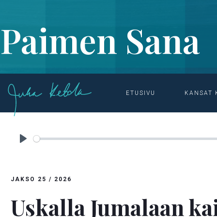
Paimen Sana
ETUSIVU
KANSAT 
ETUSIVU

OHJELMAT & MATERIAALIT

PAIMEN SANA
Play
JAKSO
25
/
2026
Uskalla Jumalaan ka