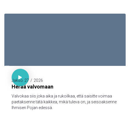

Luuk. 21:36

Jakso
27
/
2026
Herää valvomaan
Valvokaa siis joka aika ja rukoilkaa, että saisitte voimaa
paetaksenne tätä kaikkea, mikä tuleva on, ja seisoaksenne
Ihmisen Pojan edessä.