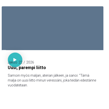
myös teille julistamme, että teilläkin olisi yhteys meidän
kanssamme; ja meillä on yhteys Isän ja hänen Poikansa,
Jeesuksen Kristuksen, kanssa.

Luuk. 22:20

Jakso
22
/
2026
Uusi, parempi liitto
Samoin myös maljan, aterian jälkeen, ja sanoi: "Tämä
malja on uusi liitto minun veressäni, joka teidän edestänne
vuodatetaan.