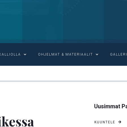
KALLIOLLA
OHJELMAT & MATERIAALIT
GALLER

USKALLA JUMALAAN KAIKESSA
Uusimmat Pa
ikessa
KUUNTELE
