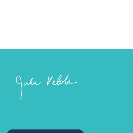
varjellutte pelastukseen, joka on valmis ilmoitettavaksi
viimeisenä aikana.