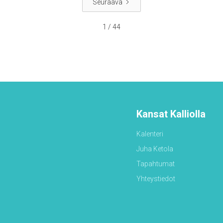
Seuraava
1 / 44
Kansat Kalliolla
Kalenteri
Juha Ketola
Tapahtumat
Yhteystiedot