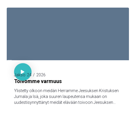

1. Piet. 1:3-5

Jakso
24
/
2026
Toivomme varmuus
Ylistetty olkoon meidän Herramme Jeesuksen Kristuksen
Jumala ja Isä, joka suuren laupeutensa mukaan on
uudestisynnyttänyt meidät elävään toivoon Jeesuksen
Kristuksen kuolleistanousemisen kautta,
turmeltumattomaan ja saastumattomaan ja
katoamattomaan perintöön, joka taivaissa on säilytettynä
teitä varten, 5jotka Jumalan voimasta uskon kautta