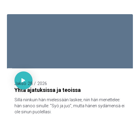

Sananl. 23:7

Jakso
28
/
2026
Yhtä ajatuksissa ja teoissa
Sillä niinkuin hän mielessään laskee, niin hän menettelee:
hän sanoo sinulle: "Syö ja juo", mutta hänen sydämensä ei
ole sinun puolellasi.