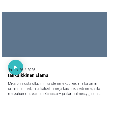

1. Joh. 1:1-3

Jakso
26
/
2026
Iankaikkinen Elämä
Mikä on alusta ollut, minkä olemme kuulleet, minkä omin
silmin nähneet, mitä katselimme ja käsin kosketimme, siitä
me puhumme: elämän Sanasta — ja elämä ilmestyi, ja me
olemme nähneet sen ja todistamme siitä ja julistamme
teille sen iankaikkisen elämän, joka oli Isän tykönä ja
ilmestyi meille — minkä olemme nähneet ja kuulleet, sen me