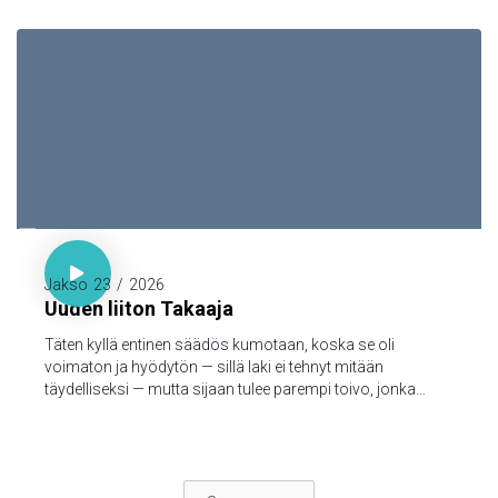

Hepr. 7:18-19

Jakso
23
/
2026
Uuden liiton Takaaja
Täten kyllä entinen säädös kumotaan, koska se oli
voimaton ja hyödytön — sillä laki ei tehnyt mitään
täydelliseksi — mutta sijaan tulee parempi toivo, jonka
kautta me lähestymme Jumalaa.