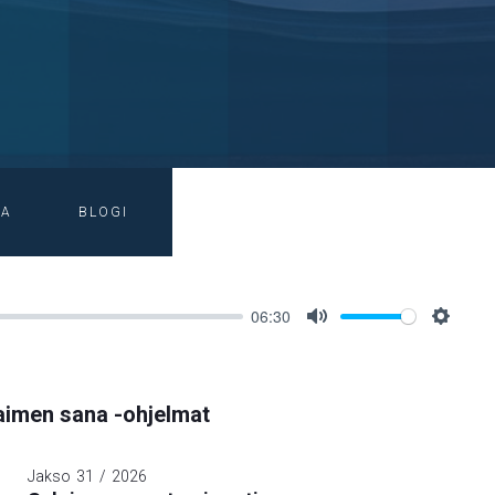
IA
BLOGI
06:30
Mute
Setting
imen sana -ohjelmat
Jakso
31
/
2026