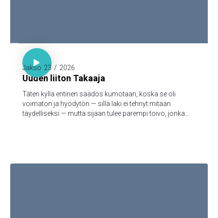

Hepr. 7:18-19

Jakso
23
/
2026
Uuden liiton Takaaja
Täten kyllä entinen säädös kumotaan, koska se oli
voimaton ja hyödytön — sillä laki ei tehnyt mitään
täydelliseksi — mutta sijaan tulee parempi toivo, jonka
kautta me lähestymme Jumalaa.