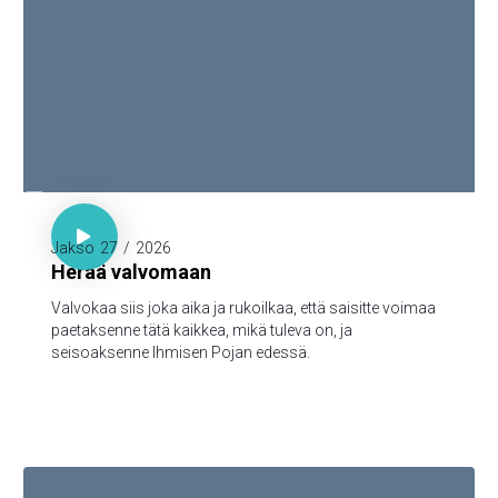

Luuk. 21:36

Jakso
27
/
2026
Herää valvomaan
Valvokaa siis joka aika ja rukoilkaa, että saisitte voimaa
paetaksenne tätä kaikkea, mikä tuleva on, ja
seisoaksenne Ihmisen Pojan edessä.