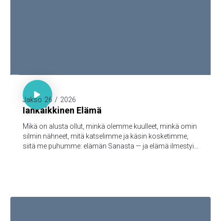

1. Joh. 1:1-3

Jakso
26
/
2026
Iankaikkinen Elämä
Mikä on alusta ollut, minkä olemme kuulleet, minkä omin
silmin nähneet, mitä katselimme ja käsin kosketimme,
siitä me puhumme: elämän Sanasta — ja elämä ilmestyi,
ja me olemme nähneet sen ja todistamme siitä ja
julistamme teille sen iankaikkisen elämän, joka oli Isän
tykönä ja ilmestyi meille — minkä olemme nähneet ja
kuulleet, sen me myös teille julistamme, että teilläkin olisi
yhteys meidän kanssamme; ja meillä on yhteys Isän ja
hänen Poikansa, Jeesuksen Kristuksen, kanssa.