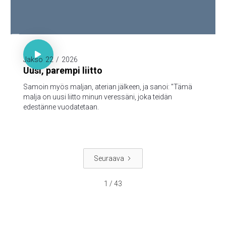

Luuk. 22:20

Jakso
22
/
2026
Uusi, parempi liitto
Samoin myös maljan, aterian jälkeen, ja sanoi: "Tämä
malja on uusi liitto minun veressäni, joka teidän
edestänne vuodatetaan.
Seuraava
1 / 43