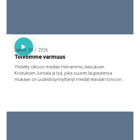

1. Piet. 1:3-5

Jakso
24
/
2026
Toivomme varmuus
Ylistetty olkoon meidän Herramme Jeesuksen
Kristuksen Jumala ja Isä, joka suuren laupeutensa
mukaan on uudestisynnyttänyt meidät elävään toivoon
Jeesuksen Kristuksen kuolleistanousemisen kautta,
turmeltumattomaan ja saastumattomaan ja
katoamattomaan perintöön, joka taivaissa on
säilytettynä teitä varten, 5jotka Jumalan voimasta uskon
kautta varjellutte pelastukseen, joka on valmis
ilmoitettavaksi viimeisenä aikana.