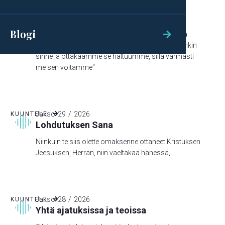
Jakso
30
/
2026
KUUNTELE

Oletko tullut ajatelleeksi….
Blogi

Ja Kaaleb koetti tyynnyttää kansaa napisemasta
Moosesta vastaan ja sanoi: "Menkäämme sittenkin
sinne ja ottakaamme se haltuumme, sillä varmasti
me sen voitamme"
Jakso
29
/
2026
KUUNTELE

Lohdutuksen Sana
Niinkuin te siis olette omaksenne ottaneet Kristuksen
Jeesuksen, Herran, niin vaeltakaa hänessä,
Jakso
28
/
2026
KUUNTELE

Yhtä ajatuksissa ja teoissa