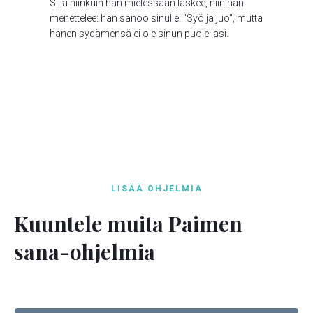
Sillä niinkuin hän mielessään laskee, niin hän
menettelee: hän sanoo sinulle: "Syö ja juo", mutta
hänen sydämensä ei ole sinun puolellasi.
LISÄÄ OHJELMIA
Kuuntele muita Paimen
sana-ohjelmia