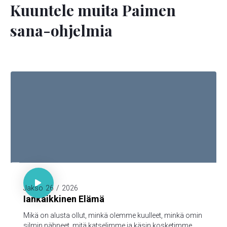
Kuuntele muita Paimen
sana-ohjelmia

1. Joh. 1:1-3

Jakso
26
/
2026
Iankaikkinen Elämä
Mikä on alusta ollut, minkä olemme kuulleet, minkä omin
silmin nähneet, mitä katselimme ja käsin kosketimme,