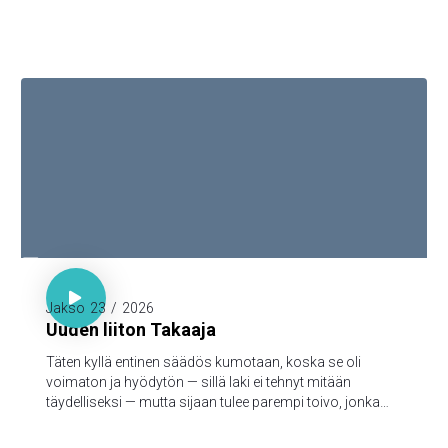
turmeltumattomaan ja saastumattomaan ja
katoamattomaan perintöön, joka taivaissa on
säilytettynä teitä varten, 5jotka Jumalan voimasta uskon
kautta varjellutte pelastukseen, joka on valmis
ilmoitettavaksi viimeisenä aikana.

Hepr. 7:18-19

Jakso
23
/
2026
Uuden liiton Takaaja
Täten kyllä entinen säädös kumotaan, koska se oli
voimaton ja hyödytön — sillä laki ei tehnyt mitään
täydelliseksi — mutta sijaan tulee parempi toivo, jonka
kautta me lähestymme Jumalaa.