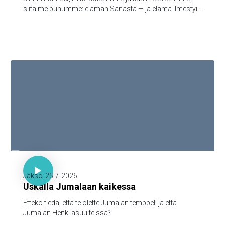
siitä me puhumme: elämän Sanasta — ja elämä ilmestyi,
ja me olemme nähneet sen ja todistamme siitä ja
julistamme teille sen iankaikkisen elämän, joka oli Isän
tykönä ja ilmestyi meille — minkä olemme nähneet ja
kuulleet, sen me myös teille julistamme, että teilläkin olisi
yhteys meidän kanssamme; ja meillä on yhteys Isän ja
hänen Poikansa, Jeesuksen Kristuksen, kanssa.

1. Kor. 3:16

Jakso
25
/
2026
Uskalla Jumalaan kaikessa
Ettekö tiedä, että te olette Jumalan temppeli ja että
Jumalan Henki asuu teissä?