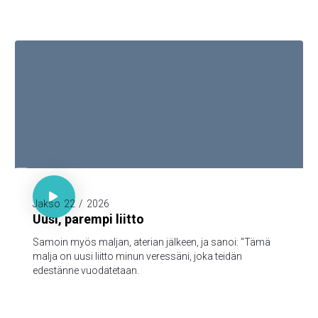

Luuk. 22:20

Jakso
22
/
2026
Uusi, parempi liitto
Samoin myös maljan, aterian jälkeen, ja sanoi: "Tämä
malja on uusi liitto minun veressäni, joka teidän
edestänne vuodatetaan.