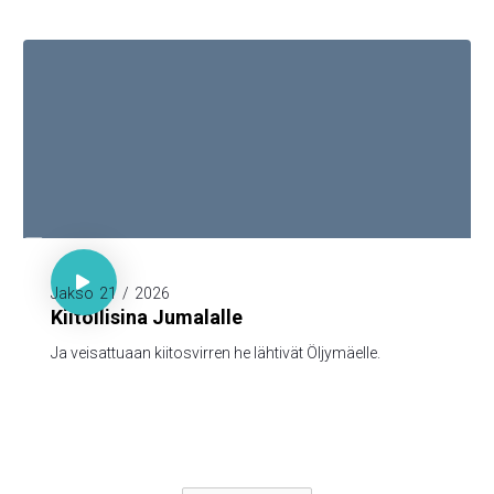

Matt. 26:30

Jakso
21
/
2026
Kiitollisina Jumalalle
Ja veisattuaan kiitosvirren he lähtivät Öljymäelle.