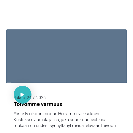

1. Piet. 1:3-5

Jakso
24
/
2026
Toivomme varmuus
Ylistetty olkoon meidän Herramme Jeesuksen
Kristuksen Jumala ja Isä, joka suuren laupeutensa
mukaan on uudestisynnyttänyt meidät elävään toivoon
Jeesuksen Kristuksen kuolleistanousemisen kautta,