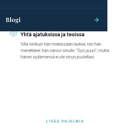
Jeesuksen, Herran, niin vaeltakaa hänessä,
Blogi

Jakso
28
/
2026
KUUNTELE

Yhtä ajatuksissa ja teoissa
Sillä niinkuin hän mielessään laskee, niin hän
menettelee: hän sanoo sinulle: "Syö ja juo", mutta
hänen sydämensä ei ole sinun puolellasi.
LISÄÄ OHJELMIA