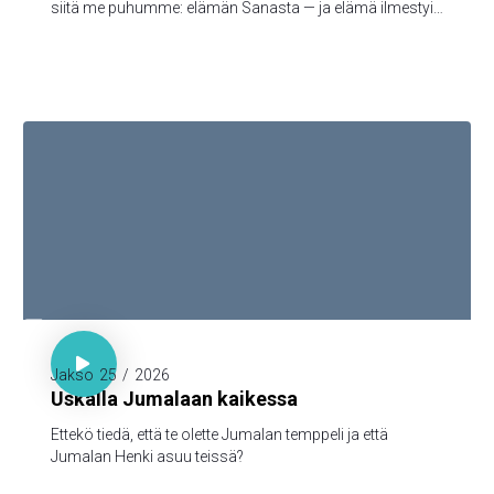
siitä me puhumme: elämän Sanasta — ja elämä ilmestyi,
ja me olemme nähneet sen ja todistamme siitä ja
julistamme teille sen iankaikkisen elämän, joka oli Isän
tykönä ja ilmestyi meille — minkä olemme nähneet ja
kuulleet, sen me myös teille julistamme, että teilläkin olisi
yhteys meidän kanssamme; ja meillä on yhteys Isän ja
hänen Poikansa, Jeesuksen Kristuksen, kanssa.

1. Kor. 3:16

Jakso
25
/
2026
Uskalla Jumalaan kaikessa
Ettekö tiedä, että te olette Jumalan temppeli ja että
Jumalan Henki asuu teissä?