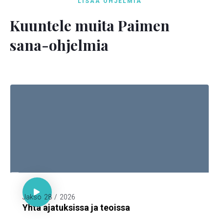
LISÄÄ OHJELMIA
Kuuntele muita Paimen
sana-ohjelmia

Sananl. 23:7

Jakso
28
/
2026
Yhtä ajatuksissa ja teoissa