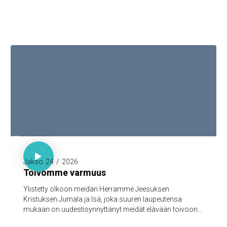

1. Piet. 1:3-5

Jakso
24
/
2026
Toivomme varmuus
Ylistetty olkoon meidän Herramme Jeesuksen
Kristuksen Jumala ja Isä, joka suuren laupeutensa
mukaan on uudestisynnyttänyt meidät elävään toivoon
Jeesuksen Kristuksen kuolleistanousemisen kautta,