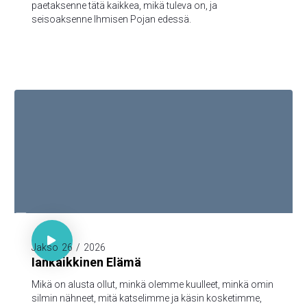
paetaksenne tätä kaikkea, mikä tuleva on, ja
seisoaksenne Ihmisen Pojan edessä.

1. Joh. 1:1-3

Jakso
26
/
2026
Iankaikkinen Elämä
Mikä on alusta ollut, minkä olemme kuulleet, minkä omin
silmin nähneet, mitä katselimme ja käsin kosketimme,