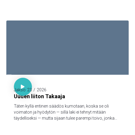
turmeltumattomaan ja saastumattomaan ja
katoamattomaan perintöön, joka taivaissa on
säilytettynä teitä varten, 5jotka Jumalan voimasta uskon
kautta varjellutte pelastukseen, joka on valmis
ilmoitettavaksi viimeisenä aikana.

Hepr. 7:18-19

Jakso
23
/
2026
Uuden liiton Takaaja
Täten kyllä entinen säädös kumotaan, koska se oli
voimaton ja hyödytön — sillä laki ei tehnyt mitään
täydelliseksi — mutta sijaan tulee parempi toivo, jonka
kautta me lähestymme Jumalaa.