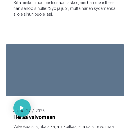
Sillä niinkuin hän mielessään laskee, niin hän menettelee:
hän sanoo sinulle: "Syö ja juo", mutta hänen sydämensä
ei ole sinun puolellasi.

Luuk. 21:36

Jakso
27
/
2026
Herää valvomaan
Valvokaa siis joka aika ja rukoilkaa, että saisitte voimaa