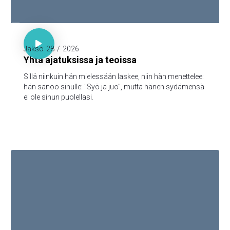

Sananl. 23:7

Jakso
28
/
2026
Yhtä ajatuksissa ja teoissa
Sillä niinkuin hän mielessään laskee, niin hän menettelee:
hän sanoo sinulle: "Syö ja juo", mutta hänen sydämensä
ei ole sinun puolellasi.