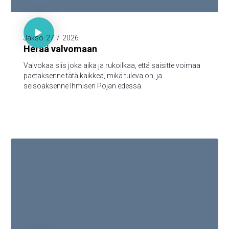

Luuk. 21:36

Jakso
27
/
2026
Herää valvomaan
Valvokaa siis joka aika ja rukoilkaa, että saisitte voimaa
paetaksenne tätä kaikkea, mikä tuleva on, ja
seisoaksenne Ihmisen Pojan edessä.