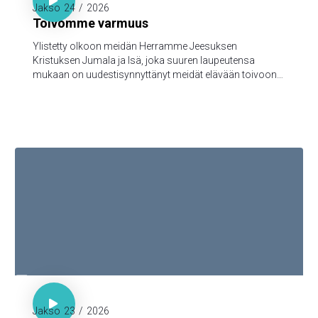

Jakso
24
/
2026
Toivomme varmuus
Ylistetty olkoon meidän Herramme Jeesuksen
Kristuksen Jumala ja Isä, joka suuren laupeutensa
mukaan on uudestisynnyttänyt meidät elävään toivoon
Jeesuksen Kristuksen kuolleistanousemisen kautta,
turmeltumattomaan ja saastumattomaan ja
katoamattomaan perintöön, joka taivaissa on
säilytettynä teitä varten, 5jotka Jumalan voimasta uskon
kautta varjellutte pelastukseen, joka on valmis
ilmoitettavaksi viimeisenä aikana.

Hepr. 7:18-19

Jakso
23
/
2026