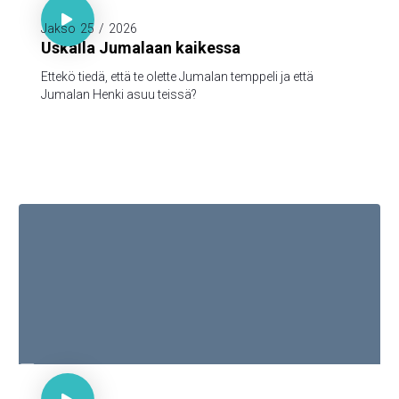

Jakso
25
/
2026
Uskalla Jumalaan kaikessa
Ettekö tiedä, että te olette Jumalan temppeli ja että
Jumalan Henki asuu teissä?

1. Piet. 1:3-5