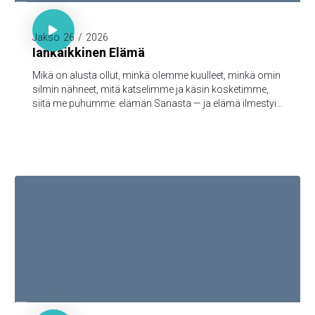

1. Joh. 1:1-3

Jakso
26
/
2026
Iankaikkinen Elämä
Mikä on alusta ollut, minkä olemme kuulleet, minkä omin
silmin nähneet, mitä katselimme ja käsin kosketimme,
siitä me puhumme: elämän Sanasta — ja elämä ilmestyi,
ja me olemme nähneet sen ja todistamme siitä ja
julistamme teille sen iankaikkisen elämän, joka oli Isän
tykönä ja ilmestyi meille — minkä olemme nähneet ja
kuulleet, sen me myös teille julistamme, että teilläkin olisi
yhteys meidän kanssamme; ja meillä on yhteys Isän ja
hänen Poikansa, Jeesuksen Kristuksen, kanssa.

1. Kor. 3:16