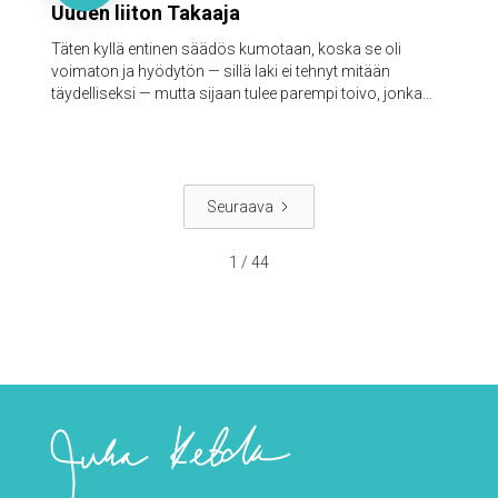
Uuden liiton Takaaja
Täten kyllä entinen säädös kumotaan, koska se oli
voimaton ja hyödytön — sillä laki ei tehnyt mitään
täydelliseksi — mutta sijaan tulee parempi toivo, jonka
kautta me lähestymme Jumalaa.
Seuraava
1 / 44