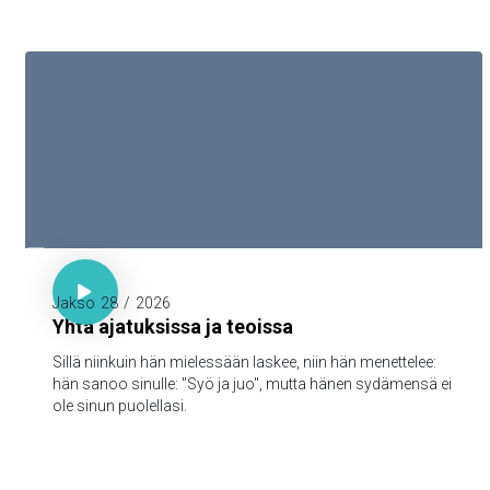

Sananl. 23:7

Jakso
28
/
2026
Yhtä ajatuksissa ja teoissa
Sillä niinkuin hän mielessään laskee, niin hän menettelee:
hän sanoo sinulle: "Syö ja juo", mutta hänen sydämensä ei
ole sinun puolellasi.