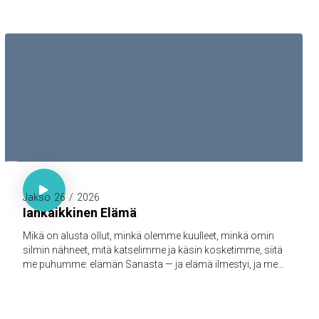

1. Joh. 1:1-3

Jakso
26
/
2026
Iankaikkinen Elämä
Mikä on alusta ollut, minkä olemme kuulleet, minkä omin
silmin nähneet, mitä katselimme ja käsin kosketimme, siitä
me puhumme: elämän Sanasta — ja elämä ilmestyi, ja me
olemme nähneet sen ja todistamme siitä ja julistamme
teille sen iankaikkisen elämän, joka oli Isän tykönä ja
ilmestyi meille — minkä olemme nähneet ja kuulleet, sen me