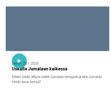

1. Kor. 3:16

Jakso
25
/
2026
Uskalla Jumalaan kaikessa
Ettekö tiedä, että te olette Jumalan temppeli ja että Jumalan
Henki asuu teissä?