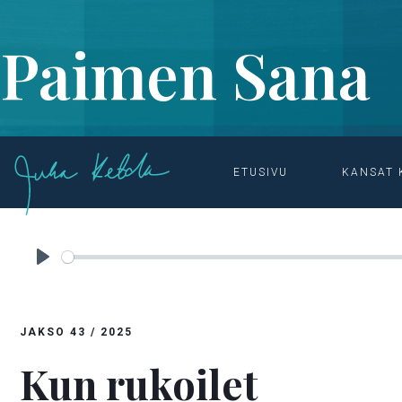
Paimen Sana
ETUSIVU
KANSAT 
ETUSIVU

OHJELMAT & MATERIAALIT

PAIMEN SANA
Play
JAKSO
43
/
2025
Kun rukoilet