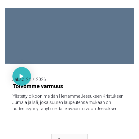

1. Piet. 1:3-5

Jakso
24
/
2026
Toivomme varmuus
Ylistetty olkoon meidän Herramme Jeesuksen Kristuksen
Jumala ja Isä, joka suuren laupeutensa mukaan on
uudestisynnyttänyt meidät elävään toivoon Jeesuksen
Kristuksen kuolleistanousemisen kautta,
turmeltumattomaan ja saastumattomaan ja
katoamattomaan perintöön, joka taivaissa on säilytettynä
teitä varten, 5jotka Jumalan voimasta uskon kautta