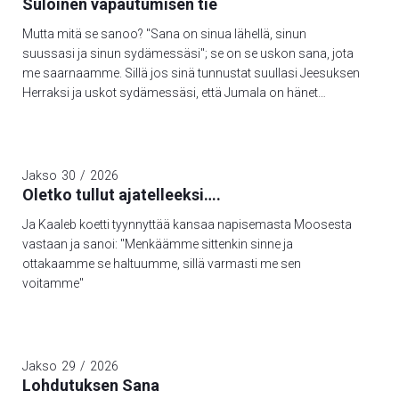
Suloinen vapautumisen tie
Mutta mitä se sanoo? "Sana on sinua lähellä, sinun
suussasi ja sinun sydämessäsi"; se on se uskon sana, jota
me saarnaamme. Sillä jos sinä tunnustat suullasi Jeesuksen
Herraksi ja uskot sydämessäsi, että Jumala on hänet
kuolleista herättänyt, niin sinä pelastut; sillä sydämen uskolla
tullaan vanhurskaaksi ja suun tunnustuksella pelastutaan.
Sanoohan Raamattu: "Ei yksikään, joka häneen uskoo,
joudu häpeään". Tässä ei ole erotusta juutalaisen eikä
Jakso
30
/
2026
kreikkalaisen välillä; sillä yksi ja sama on kaikkien Herra,
Oletko tullut ajatelleeksi….
rikas antaja kaikille, jotka häntä avuksi huutavat. Sillä
Ja Kaaleb koetti tyynnyttää kansaa napisemasta Moosesta
"jokainen, joka huutaa avuksi Herran nimeä, pelastuu". Mutta
vastaan ja sanoi: "Menkäämme sittenkin sinne ja
kuinka he huutavat avuksensa sitä, johon eivät usko? Ja
ottakaamme se haltuumme, sillä varmasti me sen
kuinka he voivat uskoa siihen, josta eivät ole kuulleet? Ja
voitamme"
kuinka he voivat kuulla, ellei ole julistajaa?
Jakso
29
/
2026
Lohdutuksen Sana