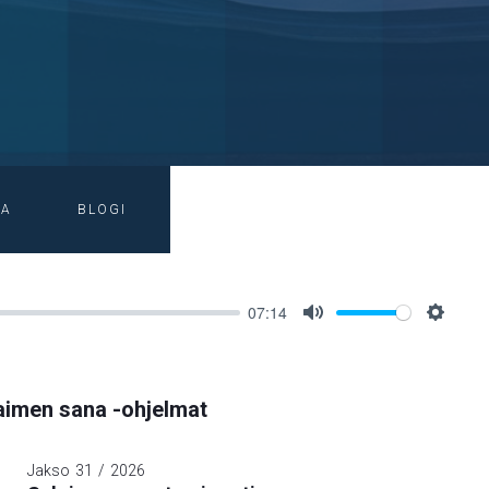
IA
BLOGI
07:14
Mute
Setting
imen sana -ohjelmat
Jakso
31
/
2026