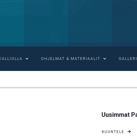
KALLIOLLA
OHJELMAT & MATERIAALIT
GALLER

KUN RUKOILET
Uusimmat Pa
KUUNTELE
