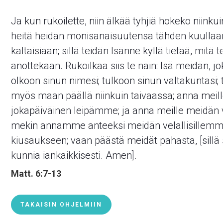
Ja kun rukoilette, niin älkää tyhjiä hokeko niinkui
heitä heidän monisanaisuutensa tähden kuullaan.
kaltaisiaan; sillä teidän Isänne kyllä tietää, mitä 
anottekaan. Rukoilkaa siis te näin: Isä meidän, jok
olkoon sinun nimesi; tulkoon sinun valtakuntasi;
myös maan päällä niinkuin taivaassa; anna meil
jokapäiväinen leipämme; ja anna meille meidän 
mekin annamme anteeksi meidän velallisillemme
kiusaukseen; vaan päästä meidät pahasta, [sillä 
kunnia iankaikkisesti. Amen].
Matt. 6:7-13
TAKAISIN OHJELMIIN