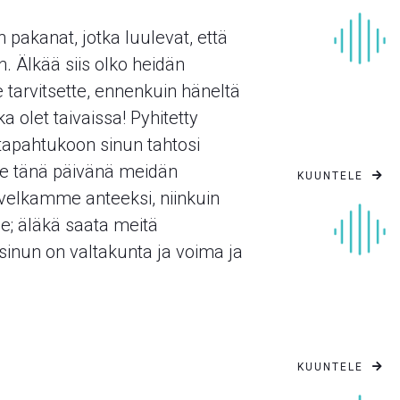
n pakanat, jotka luulevat, että
 Älkää siis olko heidän
te tarvitsette, ennenkuin häneltä
a olet taivaissa! Pyhitetty
 tapahtukoon sinun tahtosi
le tänä päivänä meidän
KUUNTELE

velkamme anteeksi, niinkuin
; äläkä saata meitä
sinun on valtakunta ja voima ja
KUUNTELE
