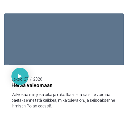

Luuk. 21:36

Jakso
27
/
2026
Herää valvomaan
Valvokaa siis joka aika ja rukoilkaa, että saisitte voimaa
paetaksenne tätä kaikkea, mikä tuleva on, ja seisoaksenne
Ihmisen Pojan edessä.