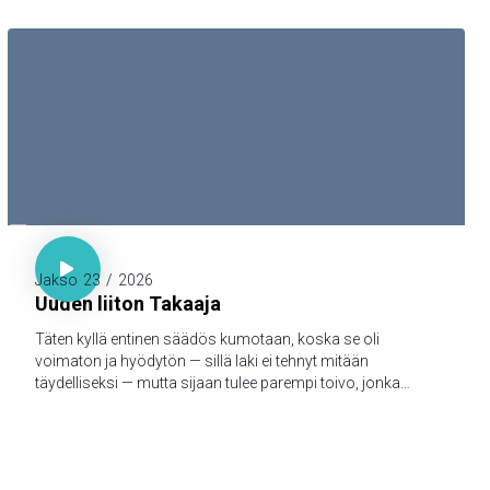
myös teille julistamme, että teilläkin olisi yhteys meidän
kanssamme; ja meillä on yhteys Isän ja hänen Poikansa,
Jeesuksen Kristuksen, kanssa.

Hepr. 7:18-19

Jakso
23
/
2026
Uuden liiton Takaaja
Täten kyllä entinen säädös kumotaan, koska se oli
voimaton ja hyödytön — sillä laki ei tehnyt mitään
täydelliseksi — mutta sijaan tulee parempi toivo, jonka
kautta me lähestymme Jumalaa.