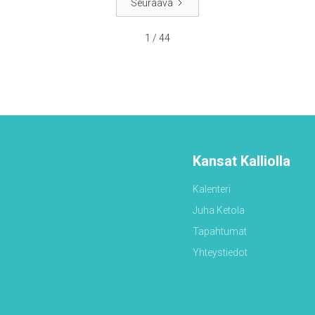
varjellutte pelastukseen, joka on valmis ilmoitettavaksi
Seuraava
viimeisenä aikana.
1 / 44
Kansat Kalliolla
Kalenteri
Juha Ketola
Tapahtumat
Yhteystiedot