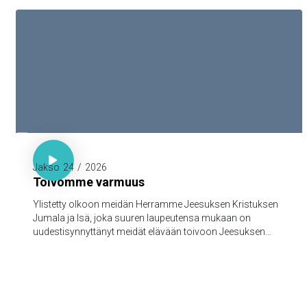

1. Piet. 1:3-5

Jakso
24
/
2026
Toivomme varmuus
Ylistetty olkoon meidän Herramme Jeesuksen Kristuksen
Jumala ja Isä, joka suuren laupeutensa mukaan on
uudestisynnyttänyt meidät elävään toivoon Jeesuksen
Kristuksen kuolleistanousemisen kautta,
turmeltumattomaan ja saastumattomaan ja
katoamattomaan perintöön, joka taivaissa on säilytettynä
teitä varten, 5jotka Jumalan voimasta uskon kautta
varjellutte pelastukseen, joka on valmis ilmoitettavaksi