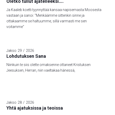
Oletko tullut ajatelleeksi….
Ja Kaaleb koetti tyynnyttää kansaa napisemasta Moosesta
vastaan ja sanoi: "Menkäämme sittenkin sinne ja
ottakaamme se haltuumme, sillä varmasti me sen
voitamme"
Jakso
29
/
2026
Lohdutuksen Sana
Niinkuin te siis olette omaksenne ottaneet Kristuksen
Jeesuksen, Herran, niin vaeltakaa hänessä,
Jakso
28
/
2026
Yhtä ajatuksissa ja teoissa