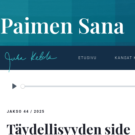
Paimen Sana
ETUSIVU
KANSAT 
ETUSIVU

OHJELMAT & MATERIAALIT

PAIMEN SANA
Play
JAKSO
44
/
2025
Täydellisyyden side