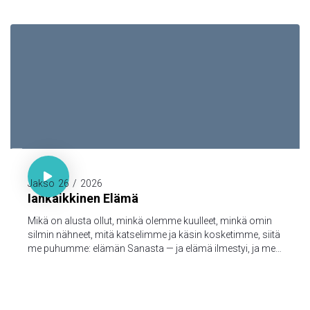

1. Joh. 1:1-3

Jakso
26
/
2026
Iankaikkinen Elämä
Mikä on alusta ollut, minkä olemme kuulleet, minkä omin
silmin nähneet, mitä katselimme ja käsin kosketimme, siitä
me puhumme: elämän Sanasta — ja elämä ilmestyi, ja me
olemme nähneet sen ja todistamme siitä ja julistamme
teille sen iankaikkisen elämän, joka oli Isän tykönä ja
ilmestyi meille — minkä olemme nähneet ja kuulleet, sen me
myös teille julistamme, että teilläkin olisi yhteys meidän