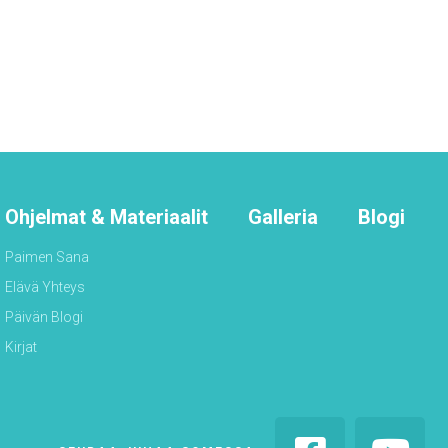
Ohjelmat & Materiaalit
Galleria
Blogi
Paimen Sana
Elävä Yhteys
Päivän Blogi
Kirjat