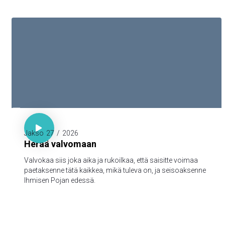

Luuk. 21:36

Jakso
27
/
2026
Herää valvomaan
Valvokaa siis joka aika ja rukoilkaa, että saisitte voimaa
paetaksenne tätä kaikkea, mikä tuleva on, ja seisoaksenne
Ihmisen Pojan edessä.