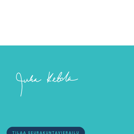
viimeisenä aikana.
TILAA SEURAKUNTAVIERAILU