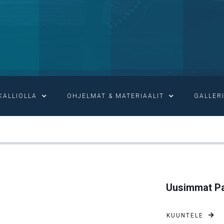
KALLIOLLA
OHJELMAT & MATERIAALIT
GALLER

TÄYDELLISYYDEN SIDE
Uusimmat Pa
KUUNTELE
