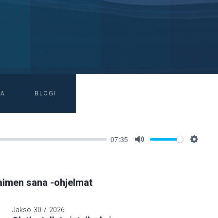
IA
BLOGI
07:35
Mute
Setting
imen sana -ohjelmat
Jakso
30
/
2026