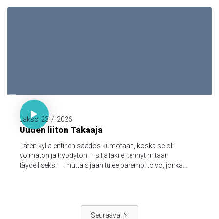
kanssamme; ja meillä on yhteys Isän ja hänen Poikansa,
Jeesuksen Kristuksen, kanssa.

Hepr. 7:18-19

Jakso
23
/
2026
Uuden liiton Takaaja
Täten kyllä entinen säädös kumotaan, koska se oli
voimaton ja hyödytön — sillä laki ei tehnyt mitään
täydelliseksi — mutta sijaan tulee parempi toivo, jonka
kautta me lähestymme Jumalaa.
Seuraava