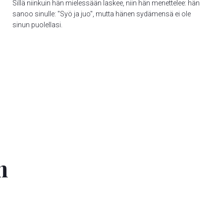
Sillä niinkuin hän mielessään laskee, niin hän menettelee: hän
sanoo sinulle: "Syö ja juo", mutta hänen sydämensä ei ole
sinun puolellasi.
n