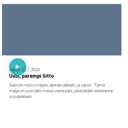

Luuk. 22:20

Jakso
22
/
2026
Uusi, parempi liitto
Samoin myös maljan, aterian jälkeen, ja sanoi: "Tämä
malja on uusi liitto minun veressäni, joka teidän edestänne
vuodatetaan.