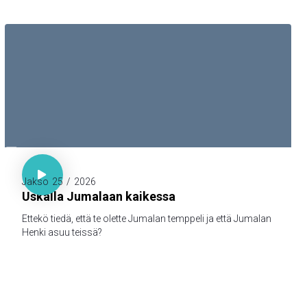

1. Kor. 3:16

Jakso
25
/
2026
Uskalla Jumalaan kaikessa
Ettekö tiedä, että te olette Jumalan temppeli ja että Jumalan
Henki asuu teissä?