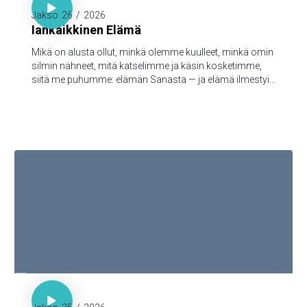

Jakso
26
/
2026
Iankaikkinen Elämä
Mikä on alusta ollut, minkä olemme kuulleet, minkä omin
silmin nähneet, mitä katselimme ja käsin kosketimme,
siitä me puhumme: elämän Sanasta — ja elämä ilmestyi,
ja me olemme nähneet sen ja todistamme siitä ja
julistamme teille sen iankaikkisen elämän, joka oli Isän
tykönä ja ilmestyi meille — minkä olemme nähneet ja
kuulleet, sen me myös teille julistamme, että teilläkin olisi
yhteys meidän kanssamme; ja meillä on yhteys Isän ja
hänen Poikansa, Jeesuksen Kristuksen, kanssa.

1. Kor. 3:16
