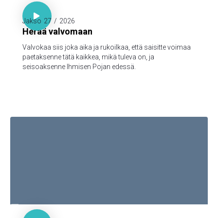

Luuk. 21:36

Jakso
27
/
2026
Herää valvomaan
Valvokaa siis joka aika ja rukoilkaa, että saisitte voimaa
paetaksenne tätä kaikkea, mikä tuleva on, ja
seisoaksenne Ihmisen Pojan edessä.

1. Joh. 1:1-3