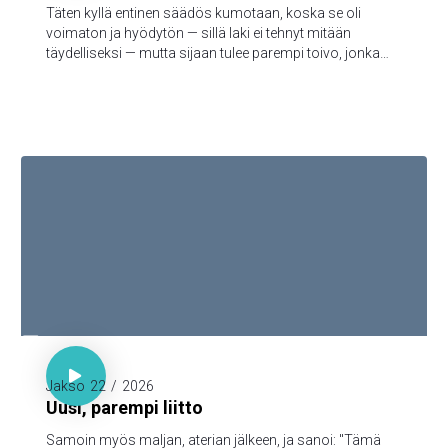
Täten kyllä entinen säädös kumotaan, koska se oli
voimaton ja hyödytön — sillä laki ei tehnyt mitään
täydelliseksi — mutta sijaan tulee parempi toivo, jonka
kautta me lähestymme Jumalaa.

Luuk. 22:20

Jakso
22
/
2026
Uusi, parempi liitto
Samoin myös maljan, aterian jälkeen, ja sanoi: "Tämä