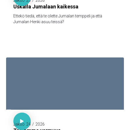
Jakso
25
/
2026
Uskalla Jumalaan kaikessa
Ettekö tiedä, että te olette Jumalan temppeli ja että
Jumalan Henki asuu teissä?

1. Piet. 1:3-5

Jakso
24
/
2026