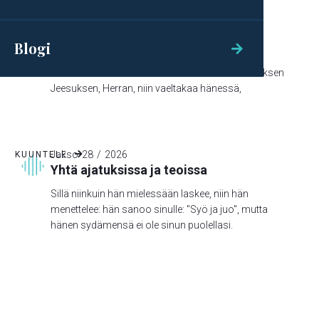
Jakso
29
/
2026
KUUNTELE

Blogi
Lohdutuksen Sana

Niinkuin te siis olette omaksenne ottaneet Kristuksen
Jeesuksen, Herran, niin vaeltakaa hänessä,
Jakso
28
/
2026
KUUNTELE

Yhtä ajatuksissa ja teoissa
Sillä niinkuin hän mielessään laskee, niin hän
menettelee: hän sanoo sinulle: "Syö ja juo", mutta
hänen sydämensä ei ole sinun puolellasi.