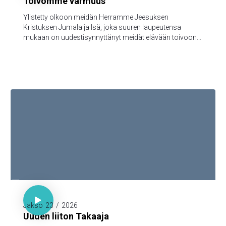
Toivomme varmuus
Ylistetty olkoon meidän Herramme Jeesuksen
Kristuksen Jumala ja Isä, joka suuren laupeutensa
mukaan on uudestisynnyttänyt meidät elävään toivoon
Jeesuksen Kristuksen kuolleistanousemisen kautta,
turmeltumattomaan ja saastumattomaan ja
katoamattomaan perintöön, joka taivaissa on
säilytettynä teitä varten, 5jotka Jumalan voimasta uskon
kautta varjellutte pelastukseen, joka on valmis
ilmoitettavaksi viimeisenä aikana.

Hepr. 7:18-19

Jakso
23
/
2026
Uuden liiton Takaaja