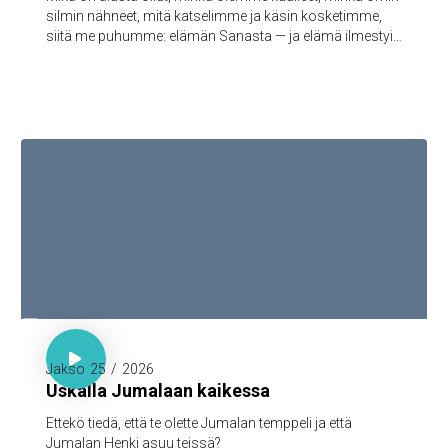
silmin nähneet, mitä katselimme ja käsin kosketimme,
siitä me puhumme: elämän Sanasta — ja elämä ilmestyi,
ja me olemme nähneet sen ja todistamme siitä ja
julistamme teille sen iankaikkisen elämän, joka oli Isän
tykönä ja ilmestyi meille — minkä olemme nähneet ja
kuulleet, sen me myös teille julistamme, että teilläkin olisi
yhteys meidän kanssamme; ja meillä on yhteys Isän ja
hänen Poikansa, Jeesuksen Kristuksen, kanssa.

1. Kor. 3:16

Jakso
25
/
2026
Uskalla Jumalaan kaikessa
Ettekö tiedä, että te olette Jumalan temppeli ja että
Jumalan Henki asuu teissä?