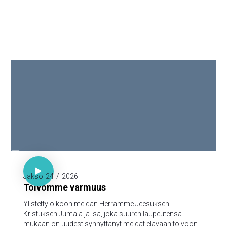

1. Piet. 1:3-5

Jakso
24
/
2026
Toivomme varmuus
Ylistetty olkoon meidän Herramme Jeesuksen
Kristuksen Jumala ja Isä, joka suuren laupeutensa
mukaan on uudestisynnyttänyt meidät elävään toivoon