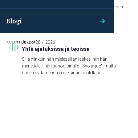
Niinkuin te siis olette omaksenne ottaneet Kristuksen
Jeesuksen, Herran, niin vaeltakaa hänessä,
Blogi

Jakso
28
/
2026
KUUNTELE

Yhtä ajatuksissa ja teoissa
Sillä niinkuin hän mielessään laskee, niin hän
menettelee: hän sanoo sinulle: "Syö ja juo", mutta
hänen sydämensä ei ole sinun puolellasi.