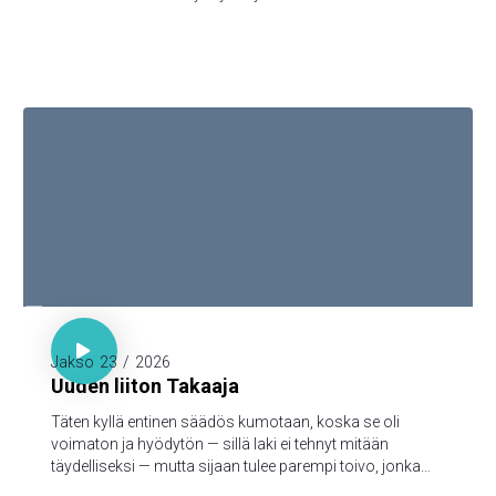
Jeesuksen Kristuksen kuolleistanousemisen kautta,
turmeltumattomaan ja saastumattomaan ja
katoamattomaan perintöön, joka taivaissa on
säilytettynä teitä varten, 5jotka Jumalan voimasta uskon
kautta varjellutte pelastukseen, joka on valmis
ilmoitettavaksi viimeisenä aikana.

Hepr. 7:18-19

Jakso
23
/
2026
Uuden liiton Takaaja
Täten kyllä entinen säädös kumotaan, koska se oli
voimaton ja hyödytön — sillä laki ei tehnyt mitään
täydelliseksi — mutta sijaan tulee parempi toivo, jonka
kautta me lähestymme Jumalaa.