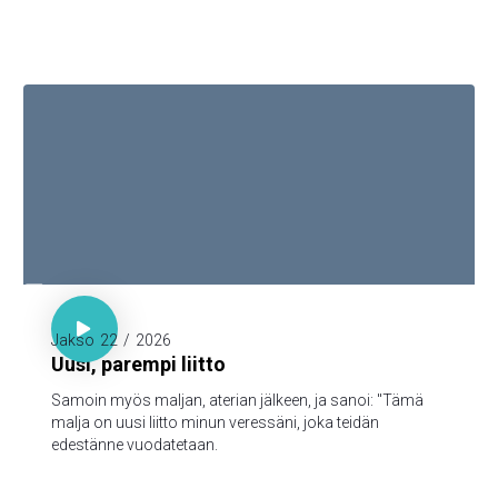

Luuk. 22:20

Jakso
22
/
2026
Uusi, parempi liitto
Samoin myös maljan, aterian jälkeen, ja sanoi: "Tämä
malja on uusi liitto minun veressäni, joka teidän
edestänne vuodatetaan.