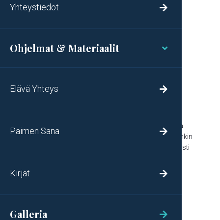
Jes. 54:4
Yhteystiedot

TAKAISIN OHJELMIIN
Ohjelmat & Materiaalit

Julkaistu:
16.12.2020
Uusimmat Paimen sana -ohjelmat
Elävä Yhteys

Jakso
30
/
2026
KUUNTELE

Oletko tullut ajatelleeksi….
Ja Kaaleb koetti tyynnyttää kansaa napisemasta
Paimen Sana

Moosesta vastaan ja sanoi: "Menkäämme sittenkin
sinne ja ottakaamme se haltuumme, sillä varmasti
me sen voitamme"
Kirjat

Jakso
29
/
2026
KUUNTELE

Galleria
Lohdutuksen Sana
