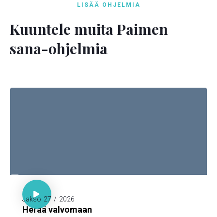
LISÄÄ OHJELMIA
Kuuntele muita Paimen
sana-ohjelmia

Luuk. 21:36

Jakso
27
/
2026
Herää valvomaan