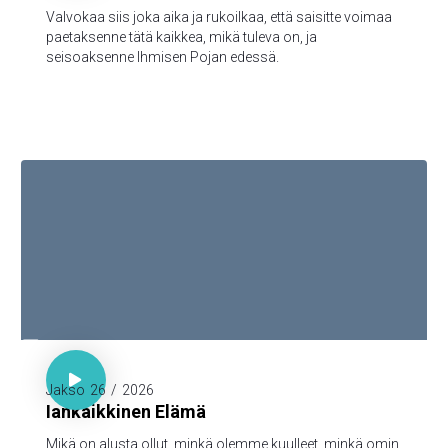
Valvokaa siis joka aika ja rukoilkaa, että saisitte voimaa
paetaksenne tätä kaikkea, mikä tuleva on, ja
seisoaksenne Ihmisen Pojan edessä.

1. Joh. 1:1-3

Jakso
26
/
2026
Iankaikkinen Elämä
Mikä on alusta ollut, minkä olemme kuulleet, minkä omin