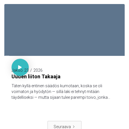
kanssamme; ja meillä on yhteys Isän ja hänen Poikansa,
Jeesuksen Kristuksen, kanssa.

Hepr. 7:18-19

Jakso
23
/
2026
Uuden liiton Takaaja
Täten kyllä entinen säädös kumotaan, koska se oli
voimaton ja hyödytön — sillä laki ei tehnyt mitään
täydelliseksi — mutta sijaan tulee parempi toivo, jonka
kautta me lähestymme Jumalaa.
Seuraava