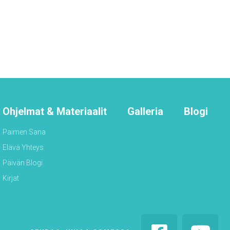
Ohjelmat & Materiaalit
Galleria
Blogi
Paimen Sana
Elävä Yhteys
Päivän Blogi
Kirjat