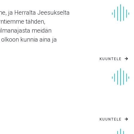
e, ja Herralta Jeesukselta
 syntiemme tähden,
ilmanajasta meidän
lkoon kunnia aina ja
KUUNTELE

KUUNTELE
