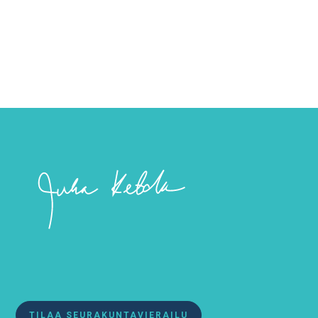
viimeisenä aikana.
TILAA SEURAKUNTAVIERAILU