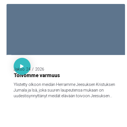

1. Piet. 1:3-5

Jakso
24
/
2026
Toivomme varmuus
Ylistetty olkoon meidän Herramme Jeesuksen Kristuksen
Jumala ja Isä, joka suuren laupeutensa mukaan on
uudestisynnyttänyt meidät elävään toivoon Jeesuksen
Kristuksen kuolleistanousemisen kautta,
turmeltumattomaan ja saastumattomaan ja
katoamattomaan perintöön, joka taivaissa on säilytettynä
teitä varten, 5jotka Jumalan voimasta uskon kautta
varjellutte pelastukseen, joka on valmis ilmoitettavaksi