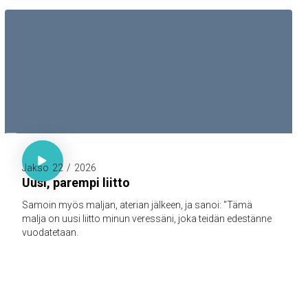

Luuk. 22:20

Jakso
22
/
2026
Uusi, parempi liitto
Samoin myös maljan, aterian jälkeen, ja sanoi: "Tämä
malja on uusi liitto minun veressäni, joka teidän edestänne
vuodatetaan.