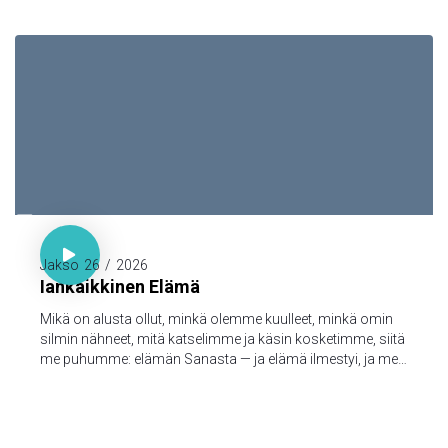

1. Joh. 1:1-3

Jakso
26
/
2026
Iankaikkinen Elämä
Mikä on alusta ollut, minkä olemme kuulleet, minkä omin
silmin nähneet, mitä katselimme ja käsin kosketimme, siitä
me puhumme: elämän Sanasta — ja elämä ilmestyi, ja me
olemme nähneet sen ja todistamme siitä ja julistamme
teille sen iankaikkisen elämän, joka oli Isän tykönä ja
ilmestyi meille — minkä olemme nähneet ja kuulleet, sen me
myös teille julistamme, että teilläkin olisi yhteys meidän