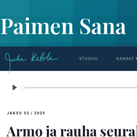
Paimen Sana
ETUSIVU
KANSAT 
ETUSIVU

OHJELMAT & MATERIAALIT

PAIMEN SANA
Play
JAKSO
52
/
2025
Armo ja rauha seur