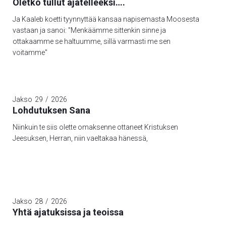
Oletko tullut ajatelleeksi….
Ja Kaaleb koetti tyynnyttää kansaa napisemasta Moosesta
vastaan ja sanoi: "Menkäämme sittenkin sinne ja
ottakaamme se haltuumme, sillä varmasti me sen
voitamme"
Jakso
29
/
2026
Lohdutuksen Sana
Niinkuin te siis olette omaksenne ottaneet Kristuksen
Jeesuksen, Herran, niin vaeltakaa hänessä,
Jakso
28
/
2026
Yhtä ajatuksissa ja teoissa