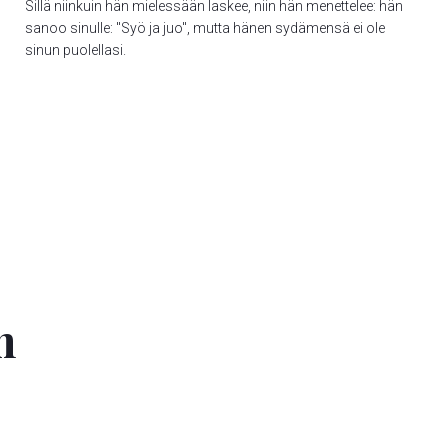
Sillä niinkuin hän mielessään laskee, niin hän menettelee: hän
sanoo sinulle: "Syö ja juo", mutta hänen sydämensä ei ole
sinun puolellasi.
n