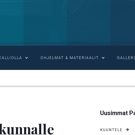
KALLIOLLA
OHJELMAT & MATERIAALIT
GALLER

ARMO JA RAUHA SEURAKUNNALLE
Uusimmat Pa
akunnalle
KUUNTELE
