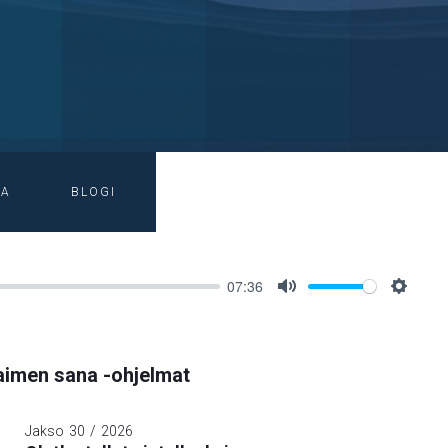
IA
BLOGI
07:36
Mute
Setting
imen sana -ohjelmat
Jakso
30
/
2026