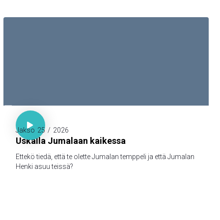

1. Kor. 3:16

Jakso
25
/
2026
Uskalla Jumalaan kaikessa
Ettekö tiedä, että te olette Jumalan temppeli ja että Jumalan
Henki asuu teissä?