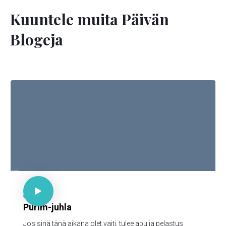
Kuuntele muita Päivän
Blogeja

Est. 4:14

67
Purim-juhla
Jos sinä tänä aikana olet vaiti, tulee apu ja pelastus