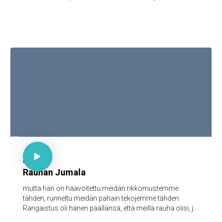
päällä niinkuin taivaassa; anna meille tänä päivänä
meidän jokapäiväinen leipämme; ja anna meille meidän
velkamme anteeksi, niinkuin mekin annamme anteeksi
meidän velallisillemme; äläkä saata meitä kiusaukseen;
vaan päästä meidät pahasta, [sillä sinun on valtakunta ja
voima ja kunnia iankaikkisesti. Amen

Jes 53:8

64
Rauhan Jumala
mutta hän on haavoitettu meidän rikkomustemme
tähden, runneltu meidän pahain tekojemme tähden.
Rangaistus oli hänen päällänsä, että meillä rauha olisi, ja
hänen haavainsa kautta me olemme paratut.