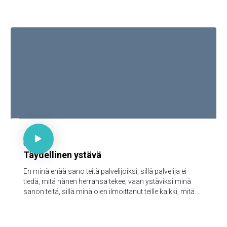

Joh 15:15

62
Täydellinen ystävä
En minä enää sano teitä palvelijoiksi, sillä palvelija ei
tiedä, mitä hänen herransa tekee; vaan ystäviksi minä
sanon teitä, sillä minä olen ilmoittanut teille kaikki, mitä
minä olen kuullut Isältäni.