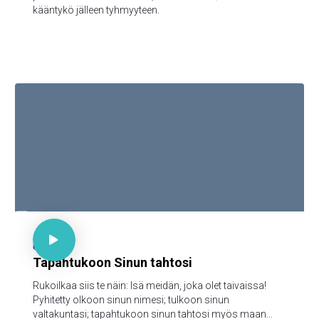
kääntykö jälleen tyhmyyteen.

Matt 6:9-13

65
Tapahtukoon Sinun tahtosi
Rukoilkaa siis te näin: Isä meidän, joka olet taivaissa!
Pyhitetty olkoon sinun nimesi; tulkoon sinun
valtakuntasi; tapahtukoon sinun tahtosi myös maan