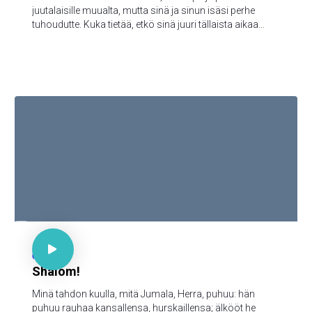
juutalaisille muualta, mutta sinä ja sinun isäsi perhe
tuhoudutte. Kuka tietää, etkö sinä juuri tällaista aikaa
varten ole päässyt kuninkaalliseen arvoon?"

Ps 85:9

66
Shalom!
Minä tahdon kuulla, mitä Jumala, Herra, puhuu: hän
puhuu rauhaa kansallensa, hurskaillensa; älkööt he