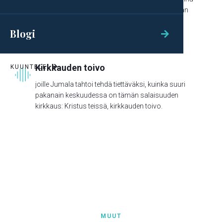
tahdon auttaa sinua, ja sinun pitää kunnioittaman
minua."
Blogi

Kirkkauden toivo
KUUNTELE

joille Jumala tahtoi tehdä tiettäväksi, kuinka suuri
pakanain keskuudessa on tämän salaisuuden
kirkkaus: Kristus teissä, kirkkauden toivo.
MUUT