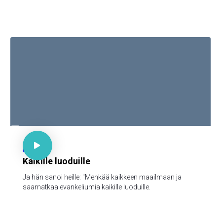

Mark 16:15

62
Kaikille luoduille
Ja hän sanoi heille: "Menkää kaikkeen maailmaan ja
saarnatkaa evankeliumia kaikille luoduille.