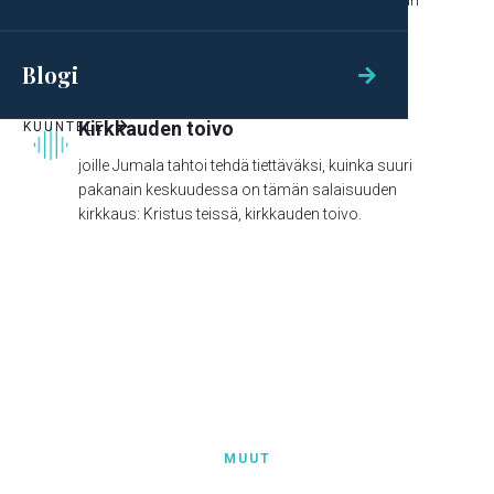
tahdon auttaa sinua, ja sinun pitää kunnioittaman
minua."
Blogi

Kirkkauden toivo
KUUNTELE

joille Jumala tahtoi tehdä tiettäväksi, kuinka suuri
pakanain keskuudessa on tämän salaisuuden
kirkkaus: Kristus teissä, kirkkauden toivo.
MUUT