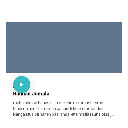
meidän jokapäiväinen leipämme; ja anna meille meidän
velkamme anteeksi, niinkuin mekin annamme anteeksi
meidän velallisillemme; äläkä saata meitä kiusaukseen;
vaan päästä meidät pahasta, [sillä sinun on valtakunta ja
voima ja kunnia iankaikkisesti. Amen

Jes 53:8

64
Rauhan Jumala
mutta hän on haavoitettu meidän rikkomustemme
tähden, runneltu meidän pahain tekojemme tähden.
Rangaistus oli hänen päällänsä, että meillä rauha olisi, ja
hänen haavainsa kautta me olemme paratut.