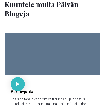
Kuuntele muita Päivän
Blogeja

Est. 4:14

67
Purim-juhla
Jos sinä tänä aikana olet vaiti, tulee apu ja pelastus
juutalaisille muualta, mutta sinä ja sinun isäsi perhe