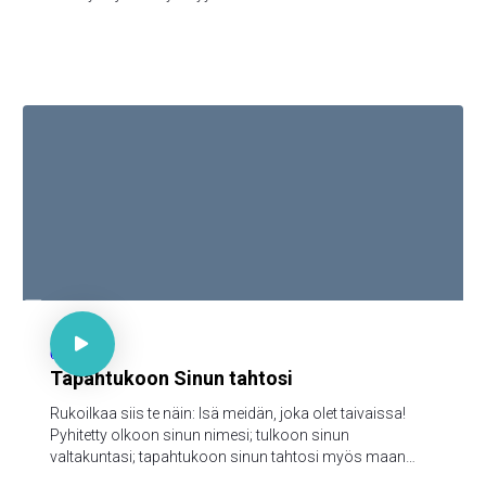

Matt 6:9-13

65
Tapahtukoon Sinun tahtosi
Rukoilkaa siis te näin: Isä meidän, joka olet taivaissa!
Pyhitetty olkoon sinun nimesi; tulkoon sinun
valtakuntasi; tapahtukoon sinun tahtosi myös maan
päällä niinkuin taivaassa; anna meille tänä päivänä