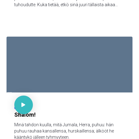
tuhoudutte. Kuka tietää, etkö sinä juuri tällaista aikaa
varten ole päässyt kuninkaalliseen arvoon?"

Ps 85:9

66
Shalom!
Minä tahdon kuulla, mitä Jumala, Herra, puhuu: hän
puhuu rauhaa kansallensa, hurskaillensa; älkööt he
kääntykö jälleen tyhmyyteen.