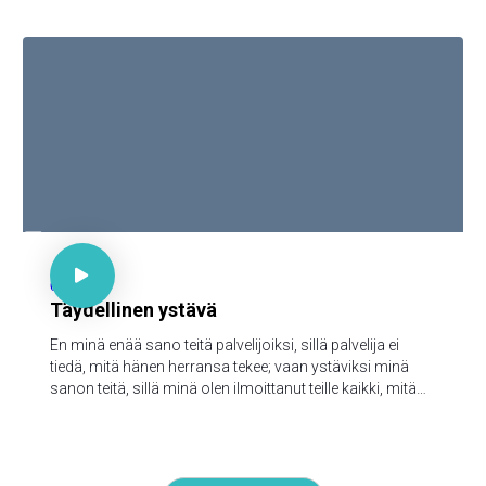

Joh 15:15

62
Täydellinen ystävä
En minä enää sano teitä palvelijoiksi, sillä palvelija ei
tiedä, mitä hänen herransa tekee; vaan ystäviksi minä
sanon teitä, sillä minä olen ilmoittanut teille kaikki, mitä
minä olen kuullut Isältäni.