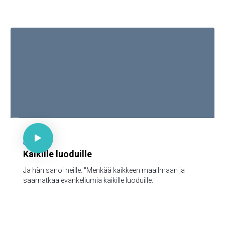

Mark 16:15

62
Kaikille luoduille
Ja hän sanoi heille: "Menkää kaikkeen maailmaan ja
saarnatkaa evankeliumia kaikille luoduille.