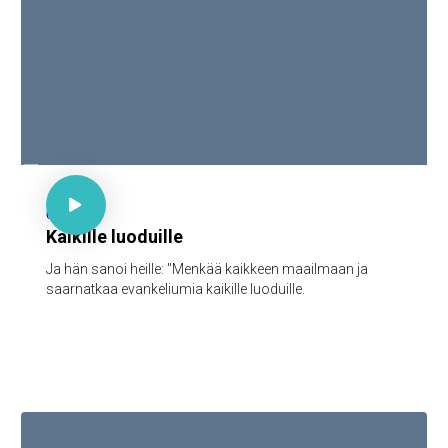

Mark 16:15

62
Kaikille luoduille
Ja hän sanoi heille: "Menkää kaikkeen maailmaan ja
saarnatkaa evankeliumia kaikille luoduille.