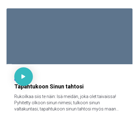

Matt 6:9-13

65
Tapahtukoon Sinun tahtosi
Rukoilkaa siis te näin: Isä meidän, joka olet taivaissa!
Pyhitetty olkoon sinun nimesi; tulkoon sinun
valtakuntasi; tapahtukoon sinun tahtosi myös maan
päällä niinkuin taivaassa; anna meille tänä päivänä
meidän jokapäiväinen leipämme; ja anna meille meidän
velkamme anteeksi, niinkuin mekin annamme anteeksi
meidän velallisillemme; äläkä saata meitä kiusaukseen;