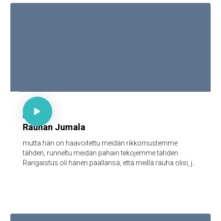
vaan päästä meidät pahasta, [sillä sinun on valtakunta ja
voima ja kunnia iankaikkisesti. Amen

Jes 53:8

64
Rauhan Jumala
mutta hän on haavoitettu meidän rikkomustemme
tähden, runneltu meidän pahain tekojemme tähden.
Rangaistus oli hänen päällänsä, että meillä rauha olisi, ja
hänen haavainsa kautta me olemme paratut.