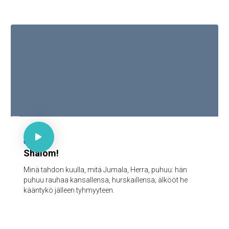

Ps 85:9

66
Shalom!
Minä tahdon kuulla, mitä Jumala, Herra, puhuu: hän
puhuu rauhaa kansallensa, hurskaillensa; älkööt he
kääntykö jälleen tyhmyyteen.