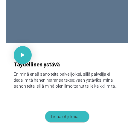

Joh 15:15

62
Täydellinen ystävä
En minä enää sano teitä palvelijoiksi, sillä palvelija ei
tiedä, mitä hänen herransa tekee; vaan ystäviksi minä
sanon teitä, sillä minä olen ilmoittanut teille kaikki, mitä
minä olen kuullut Isältäni.
Lisää ohjelmia