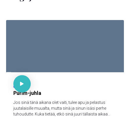

Est. 4:14

67
Purim-juhla
Jos sinä tänä aikana olet vaiti, tulee apu ja pelastus
juutalaisille muualta, mutta sinä ja sinun isäsi perhe
tuhoudutte. Kuka tietää, etkö sinä juuri tällaista aikaa
varten ole päässyt kuninkaalliseen arvoon?"