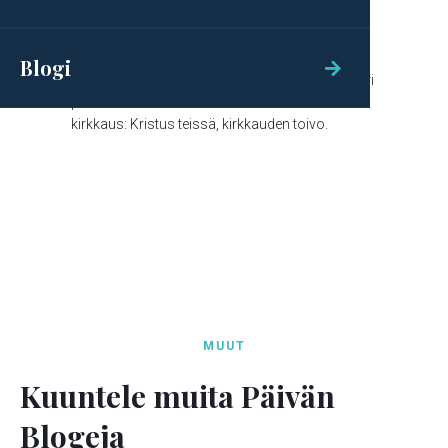
Kirkkauden toivo
KUUNTELE

Blogi

joille Jumala tahtoi tehdä tiettäväksi, kuinka suuri
pakanain keskuudessa on tämän salaisuuden
kirkkaus: Kristus teissä, kirkkauden toivo.
MUUT
Kuuntele muita Päivän
Blogeja