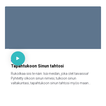

Matt 6:9-13

65
Tapahtukoon Sinun tahtosi
Rukoilkaa siis te näin: Isä meidän, joka olet taivaissa!
Pyhitetty olkoon sinun nimesi; tulkoon sinun
valtakuntasi; tapahtukoon sinun tahtosi myös maan
päällä niinkuin taivaassa; anna meille tänä päivänä
meidän jokapäiväinen leipämme; ja anna meille meidän
velkamme anteeksi, niinkuin mekin annamme anteeksi
meidän velallisillemme; äläkä saata meitä kiusaukseen;