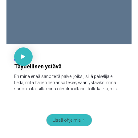

Joh 15:15

62
Täydellinen ystävä
En minä enää sano teitä palvelijoiksi, sillä palvelija ei
tiedä, mitä hänen herransa tekee; vaan ystäviksi minä
sanon teitä, sillä minä olen ilmoittanut teille kaikki, mitä
minä olen kuullut Isältäni.
Lisää ohjelmia