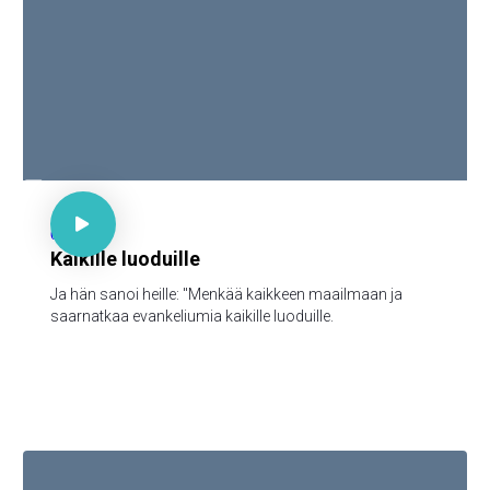

Mark 16:15

62
Kaikille luoduille
Ja hän sanoi heille: "Menkää kaikkeen maailmaan ja
saarnatkaa evankeliumia kaikille luoduille.