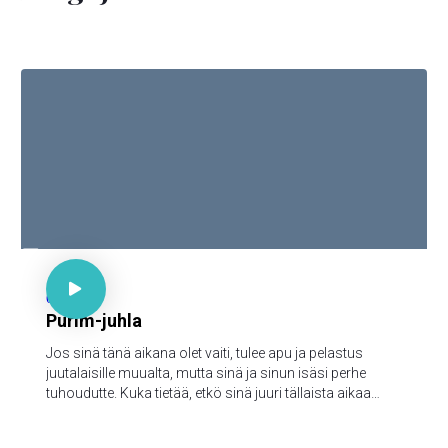

Est. 4:14

67
Purim-juhla
Jos sinä tänä aikana olet vaiti, tulee apu ja pelastus
juutalaisille muualta, mutta sinä ja sinun isäsi perhe
tuhoudutte. Kuka tietää, etkö sinä juuri tällaista aikaa
varten ole päässyt kuninkaalliseen arvoon?"