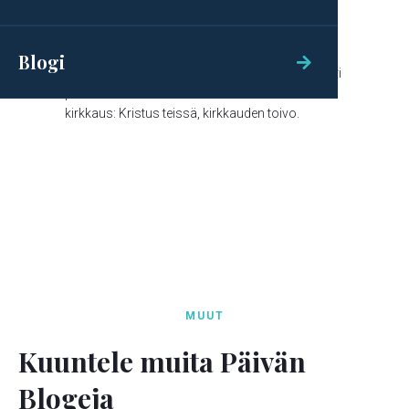
Kirkkauden toivo
KUUNTELE

Blogi

joille Jumala tahtoi tehdä tiettäväksi, kuinka suuri
pakanain keskuudessa on tämän salaisuuden
kirkkaus: Kristus teissä, kirkkauden toivo.
MUUT
Kuuntele muita Päivän
Blogeja