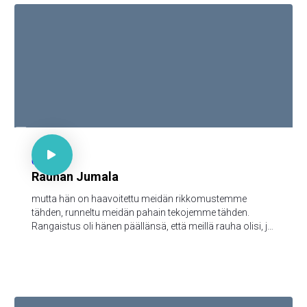
vaan päästä meidät pahasta, [sillä sinun on valtakunta ja
voima ja kunnia iankaikkisesti. Amen

Jes 53:8

64
Rauhan Jumala
mutta hän on haavoitettu meidän rikkomustemme
tähden, runneltu meidän pahain tekojemme tähden.
Rangaistus oli hänen päällänsä, että meillä rauha olisi, ja
hänen haavainsa kautta me olemme paratut.