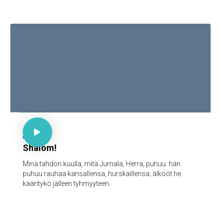

Ps 85:9

66
Shalom!
Minä tahdon kuulla, mitä Jumala, Herra, puhuu: hän
puhuu rauhaa kansallensa, hurskaillensa; älkööt he
kääntykö jälleen tyhmyyteen.