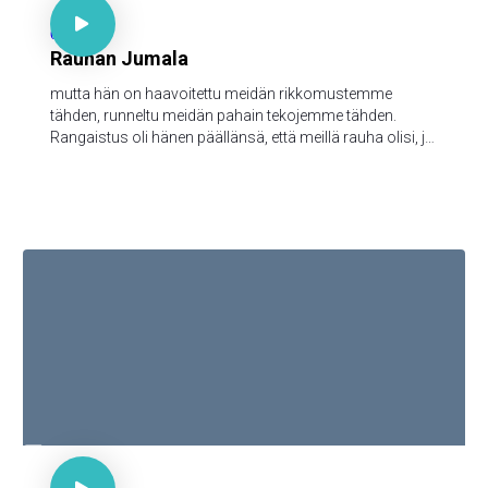

64
Rauhan Jumala
mutta hän on haavoitettu meidän rikkomustemme
tähden, runneltu meidän pahain tekojemme tähden.
Rangaistus oli hänen päällänsä, että meillä rauha olisi, ja
hänen haavainsa kautta me olemme paratut.

Mark 16:15