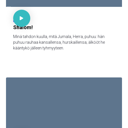

Ps 85:9

66
Shalom!
Minä tahdon kuulla, mitä Jumala, Herra, puhuu: hän
puhuu rauhaa kansallensa, hurskaillensa; älkööt he
kääntykö jälleen tyhmyyteen.