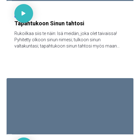

Matt 6:9-13

65
Tapahtukoon Sinun tahtosi
Rukoilkaa siis te näin: Isä meidän, joka olet taivaissa!
Pyhitetty olkoon sinun nimesi; tulkoon sinun
valtakuntasi; tapahtukoon sinun tahtosi myös maan
päällä niinkuin taivaassa; anna meille tänä päivänä
meidän jokapäiväinen leipämme; ja anna meille meidän
velkamme anteeksi, niinkuin mekin annamme anteeksi
meidän velallisillemme; äläkä saata meitä kiusaukseen;
vaan päästä meidät pahasta, [sillä sinun on valtakunta ja
voima ja kunnia iankaikkisesti. Amen

Jes 53:8