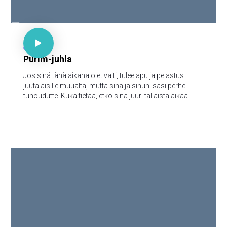

Est. 4:14

67
Purim-juhla
Jos sinä tänä aikana olet vaiti, tulee apu ja pelastus
juutalaisille muualta, mutta sinä ja sinun isäsi perhe
tuhoudutte. Kuka tietää, etkö sinä juuri tällaista aikaa
varten ole päässyt kuninkaalliseen arvoon?"