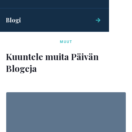
Blogi

MUUT
Kuuntele muita Päivän
Blogeja