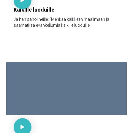

62
Kaikille luoduille
Ja hän sanoi heille: "Menkää kaikkeen maailmaan ja
saarnatkaa evankeliumia kaikille luoduille.

Joh 15:15

62