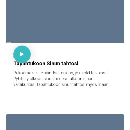

Matt 6:9-13

65
Tapahtukoon Sinun tahtosi
Rukoilkaa siis te näin: Isä meidän, joka olet taivaissa!
Pyhitetty olkoon sinun nimesi; tulkoon sinun
valtakuntasi; tapahtukoon sinun tahtosi myös maan
päällä niinkuin taivaassa; anna meille tänä päivänä
meidän jokapäiväinen leipämme; ja anna meille meidän
velkamme anteeksi, niinkuin mekin annamme anteeksi
meidän velallisillemme; äläkä saata meitä kiusaukseen;
vaan päästä meidät pahasta, [sillä sinun on valtakunta ja
voima ja kunnia iankaikkisesti. Amen