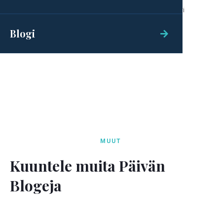
joille Jumala tahtoi tehdä tiettäväksi, kuinka suuri
pakanain keskuudessa on tämän salaisuuden
Blogi
kirkkaus: Kristus teissä, kirkkauden toivo.

MUUT
Kuuntele muita Päivän
Blogeja