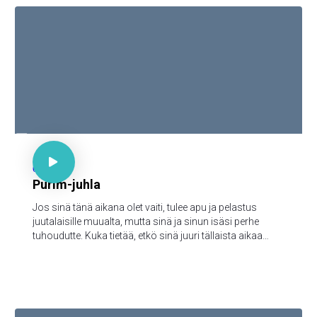

Est. 4:14

67
Purim-juhla
Jos sinä tänä aikana olet vaiti, tulee apu ja pelastus
juutalaisille muualta, mutta sinä ja sinun isäsi perhe
tuhoudutte. Kuka tietää, etkö sinä juuri tällaista aikaa
varten ole päässyt kuninkaalliseen arvoon?"