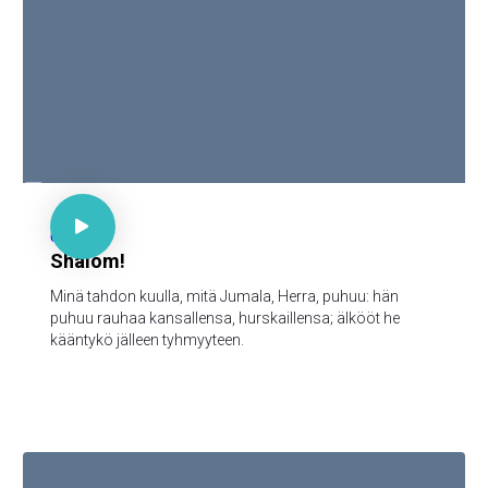

Ps 85:9

66
Shalom!
Minä tahdon kuulla, mitä Jumala, Herra, puhuu: hän
puhuu rauhaa kansallensa, hurskaillensa; älkööt he
kääntykö jälleen tyhmyyteen.