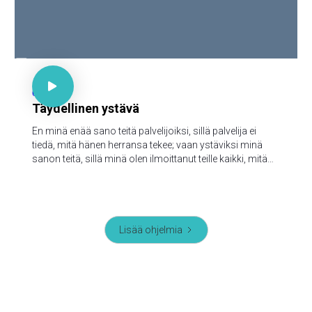

Joh 15:15

62
Täydellinen ystävä
En minä enää sano teitä palvelijoiksi, sillä palvelija ei
tiedä, mitä hänen herransa tekee; vaan ystäviksi minä
sanon teitä, sillä minä olen ilmoittanut teille kaikki, mitä
minä olen kuullut Isältäni.
Lisää ohjelmia