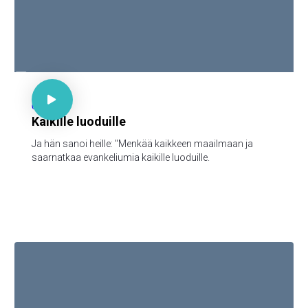

Mark 16:15

62
Kaikille luoduille
Ja hän sanoi heille: "Menkää kaikkeen maailmaan ja
saarnatkaa evankeliumia kaikille luoduille.