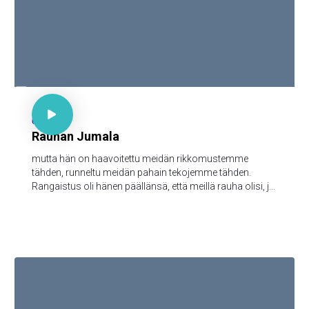

Jes 53:8

64
Rauhan Jumala
mutta hän on haavoitettu meidän rikkomustemme
tähden, runneltu meidän pahain tekojemme tähden.
Rangaistus oli hänen päällänsä, että meillä rauha olisi, ja
hänen haavainsa kautta me olemme paratut.