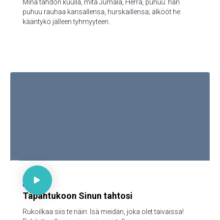
Minä tahdon kuulla, mitä Jumala, Herra, puhuu: hän
puhuu rauhaa kansallensa, hurskaillensa; älkööt he
kääntykö jälleen tyhmyyteen.

Matt 6:9-13

65
Tapahtukoon Sinun tahtosi
Rukoilkaa siis te näin: Isä meidän, joka olet taivaissa!