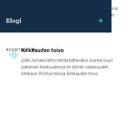
Ja avuksesi huuda minua hädän päivänä, niin minä
tahdon auttaa sinua, ja sinun pitää kunnioittaman
Blogi

minua."
Kirkkauden toivo
KUUNTELE

joille Jumala tahtoi tehdä tiettäväksi, kuinka suuri
pakanain keskuudessa on tämän salaisuuden
kirkkaus: Kristus teissä, kirkkauden toivo.