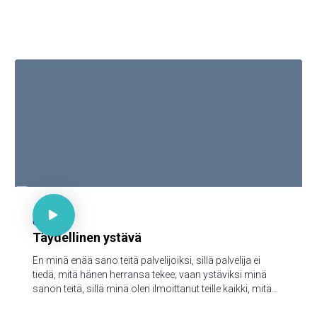

Joh 15:15

62
Täydellinen ystävä
En minä enää sano teitä palvelijoiksi, sillä palvelija ei
tiedä, mitä hänen herransa tekee; vaan ystäviksi minä
sanon teitä, sillä minä olen ilmoittanut teille kaikki, mitä
minä olen kuullut Isältäni.