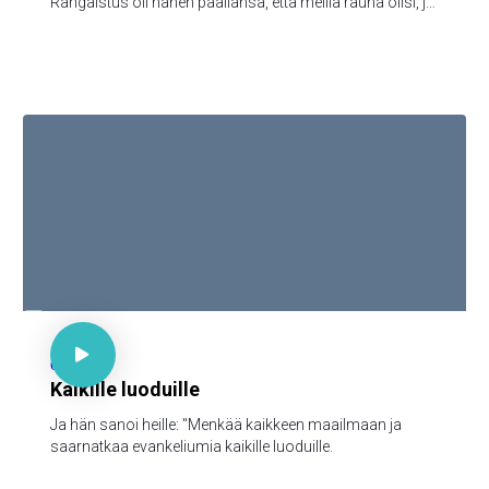
Rangaistus oli hänen päällänsä, että meillä rauha olisi, ja
hänen haavainsa kautta me olemme paratut.

Mark 16:15

62
Kaikille luoduille
Ja hän sanoi heille: "Menkää kaikkeen maailmaan ja
saarnatkaa evankeliumia kaikille luoduille.