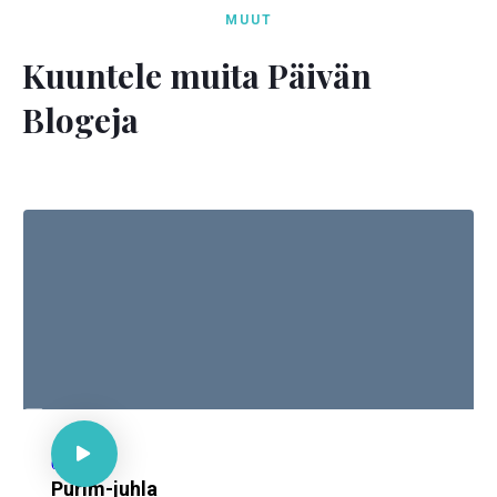
MUUT
Kuuntele muita Päivän
Blogeja

Est. 4:14

67
Purim-juhla