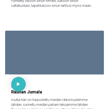
Pyhitetty olkoon sinun nimesi; tulkoon sinun
valtakuntasi; tapahtukoon sinun tahtosi myös maan
päällä niinkuin taivaassa; anna meille tänä päivänä
meidän jokapäiväinen leipämme; ja anna meille meidän
velkamme anteeksi, niinkuin mekin annamme anteeksi
meidän velallisillemme; äläkä saata meitä kiusaukseen;
vaan päästä meidät pahasta, [sillä sinun on valtakunta ja
voima ja kunnia iankaikkisesti. Amen

Jes 53:8

64
Rauhan Jumala
mutta hän on haavoitettu meidän rikkomustemme
tähden, runneltu meidän pahain tekojemme tähden.