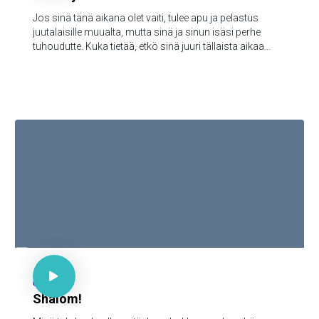
Jos sinä tänä aikana olet vaiti, tulee apu ja pelastus
juutalaisille muualta, mutta sinä ja sinun isäsi perhe
tuhoudutte. Kuka tietää, etkö sinä juuri tällaista aikaa
varten ole päässyt kuninkaalliseen arvoon?"

Ps 85:9

66
Shalom!