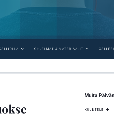
KALLIOLLA
OHJELMAT & MATERIAALIT
GALLER

LUOJA TULI LUOTUJEN LUOKSE
Muita Päivän
luokse
KUUNTELE
