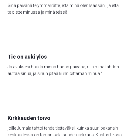
Sinä päivänä te ymmärrätte, että minä olen Isässäni, ja että
te olette minussa ja minä teissä.
Tie on auki ylös
Ja avuksesi huuda minua hädän päivänä, niin minä tahdon
auttaa sinua, ja sinun pitää kunnioittaman minua."
Kirkkauden toivo
joille Jumala tahtoi tehdä tiettäväksi, kuinka suuri pakanain
keskuudessa on tämän salaisuuden kirkkaus: Kristus teissä,