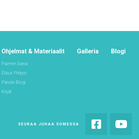
Ohjelmat & Materiaalit
Galleria
Blogi
Paimen Sana
Elävä Yhteys
Päivän Blogi
Kirjat


SEURAA JUHAA SOMESSA