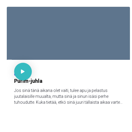

Est. 4:14

67
Purim-juhla
Jos sinä tänä aikana olet vaiti, tulee apu ja pelastus
juutalaisille muualta, mutta sinä ja sinun isäsi perhe
tuhoudutte. Kuka tietää, etkö sinä juuri tällaista aikaa varten
ole päässyt kuninkaalliseen arvoon?"