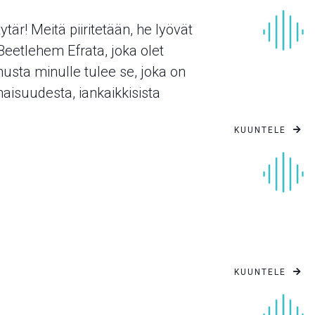
är! Meitä piiritetään, he lyövät
Beetlehem Efrata, joka olet
sta minulle tulee se, joka on
naisuudesta, iankaikkisista
KUUNTELE

KUUNTELE
