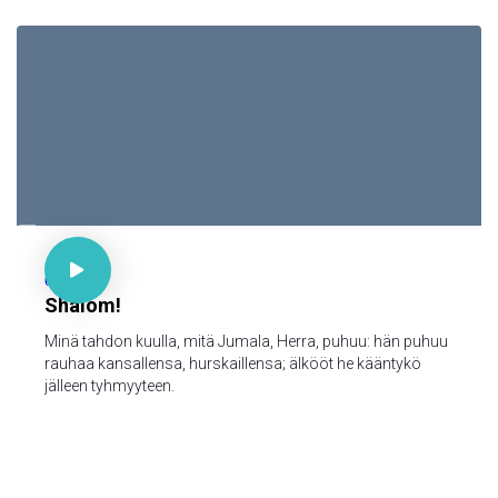

Ps 85:9

66
Shalom!
Minä tahdon kuulla, mitä Jumala, Herra, puhuu: hän puhuu
rauhaa kansallensa, hurskaillensa; älkööt he kääntykö
jälleen tyhmyyteen.