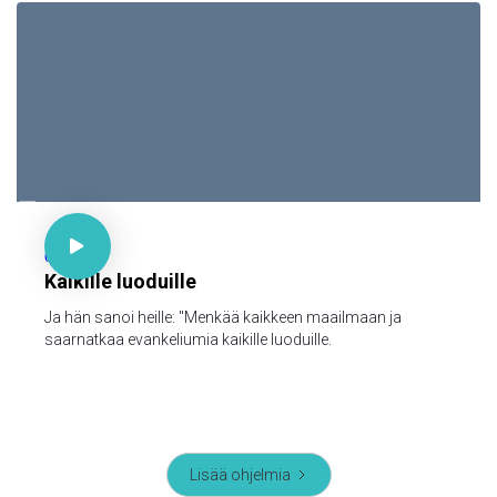

Mark 16:15

62
Kaikille luoduille
Ja hän sanoi heille: "Menkää kaikkeen maailmaan ja
saarnatkaa evankeliumia kaikille luoduille.
Lisää ohjelmia