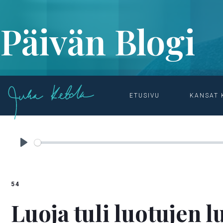
Päivän Blogi
ETUSIVU
KANSAT 
ETUSIVU

OHJELMAT & MATERIAALIT

PÄIVÄN BLOGI
Play
54
Luoja tuli luotujen 