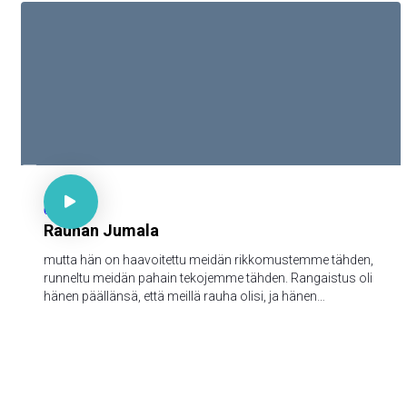

Jes 53:8

64
Rauhan Jumala
mutta hän on haavoitettu meidän rikkomustemme tähden,
runneltu meidän pahain tekojemme tähden. Rangaistus oli
hänen päällänsä, että meillä rauha olisi, ja hänen
haavainsa kautta me olemme paratut.