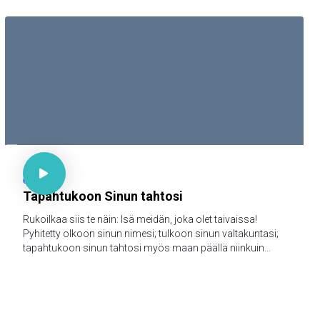

Matt 6:9-13

65
Tapahtukoon Sinun tahtosi
Rukoilkaa siis te näin: Isä meidän, joka olet taivaissa!
Pyhitetty olkoon sinun nimesi; tulkoon sinun valtakuntasi;
tapahtukoon sinun tahtosi myös maan päällä niinkuin
taivaassa; anna meille tänä päivänä meidän jokapäiväinen
leipämme; ja anna meille meidän velkamme anteeksi,
niinkuin mekin annamme anteeksi meidän velallisillemme;
äläkä saata meitä kiusaukseen; vaan päästä meidät
pahasta, [sillä sinun on valtakunta ja voima ja kunnia