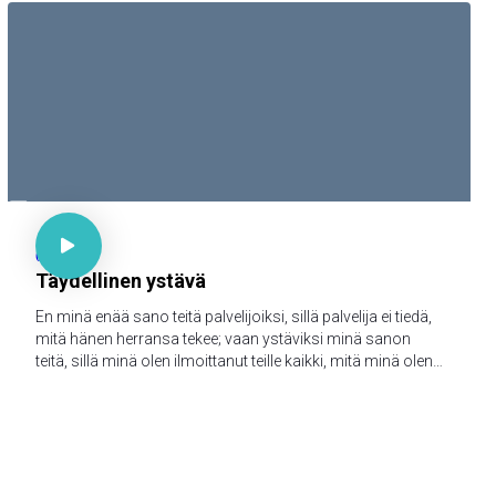
iankaikkisesti. Amen

Joh 15:15

62
Täydellinen ystävä
En minä enää sano teitä palvelijoiksi, sillä palvelija ei tiedä,
mitä hänen herransa tekee; vaan ystäviksi minä sanon
teitä, sillä minä olen ilmoittanut teille kaikki, mitä minä olen
kuullut Isältäni.