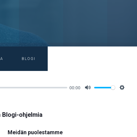
IA
BLOGI
00:00
Mute
Setting
 Blogi-ohjelmia
Meidän puolestamme